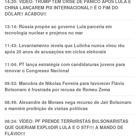
14:20:
VÍDEO: TRUMP TEM CRlSE DE PÂNlCO APÓS LULA E
CHINA LANÇAREM PIX INTERNACIONAL!! É O FIM DO
DÓLAR!! ACABOU!!
13:14:
Rússia propõe ao governo Lula parceria em
tecnologia nuclear e projetos no mar
11:43:
Levantamento revela que Lulinha nunca virou réu
após 20 anos de acusações em ciclos eleitorais
11:04:
PT lança estratégia com candidaturas jovens para
renovar o Congresso Nacional
09:53:
Manobra de Nikolas Ferreira para favorecer Flávio
Bolsonaro é frustrada por recusa de Romeu Zema
08:49:
Alexandre de Moraes nega recurso de Jair Bolsonaro
e mantém proibição de visitas políticas
08:24:
VÍDEO: PF PRENDE TERR0RlSTAS B0LSONARlSTAS
QUE QUERIAM EXPL0DlR LULA E O STF!!! A MANDO DE
FLÁVIO!!!