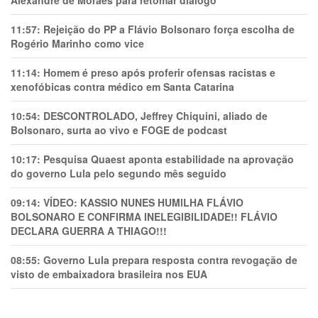
Alexandre de Moraes para retomar diálogo
11:57:
Rejeição do PP a Flávio Bolsonaro força escolha de
Rogério Marinho como vice
11:14:
Homem é preso após proferir ofensas racistas e
xenofóbicas contra médico em Santa Catarina
10:54:
DESCONTROLADO, Jeffrey Chiquini, aliado de
Bolsonaro, surta ao vivo e FOGE de podcast
10:17:
Pesquisa Quaest aponta estabilidade na aprovação
do governo Lula pelo segundo mês seguido
09:14:
VÍDEO: KASSIO NUNES HUMlLHA FLÁVIO
BOLSONARO E CONFIRMA INELEGIBILIDADE!! FLÁVIO
DECLARA GUERRA A THIAGO!!!
08:55:
Governo Lula prepara resposta contra revogação de
visto de embaixadora brasileira nos EUA