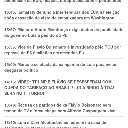
beneficiam os EUA, ricaços, ultraprocessados e petrolíferas
16:45:
Itamaraty denuncia interferência dos EUA na eleição
após cassação de visto de embaixadora em Washington
15:57:
Ministro André Mendonça exige dados de publicidade
do governo Lula a pedido do PL
15:35:
Vice de Flávio Bolsonaro é investigado pelo TCU por
repasse de R$ 6 milhões em emendas Pix
15:09:
Marcola se afasta da campanha de Lula para evitar
desgaste político
14:16:
VÍDEO: TRUMP E FLÁVIO SE DESESPERAM COM
QUEDA DO TARIFAÇO AO BRASIL!! LULA RINDO À TOA!!
SERÁ NO 1° TURNO!!
13:49:
Recusa de partidos deixa Flávio Bolsonaro sem
tempo de TV e força chapa com Alfredo Gaspar para vice
13:40:
Lula e Davi Alcolumbre se reúnem na casa de