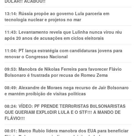
DÓLAR!! ACABOU!!
13:14:
Rússia propõe ao governo Lula parceria em
tecnologia nuclear e projetos no mar
11:43:
Levantamento revela que Lulinha nunca virou réu
após 20 anos de acusações em ciclos eleitorais
11:04:
PT lança estratégia com candidaturas jovens para
renovar o Congresso Nacional
09:53:
Manobra de Nikolas Ferreira para favorecer Flávio
Bolsonaro é frustrada por recusa de Romeu Zema
08:49:
Alexandre de Moraes nega recurso de Jair Bolsonaro
e mantém proibição de visitas políticas
08:24:
VÍDEO: PF PRENDE TERR0RlSTAS B0LSONARlSTAS
QUE QUERIAM EXPL0DlR LULA E O STF!!! A MANDO DE
FLÁVIO!!!
08:01:
Marco Rubio lidera manobra dos EUA para beneficiar