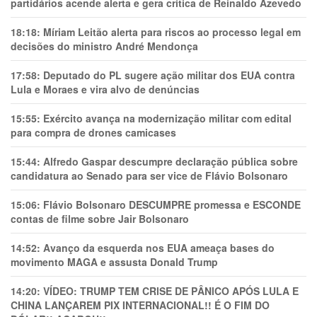
partidários acende alerta e gera crítica de Reinaldo Azevedo
18:18:
Míriam Leitão alerta para riscos ao processo legal em
decisões do ministro André Mendonça
17:58:
Deputado do PL sugere ação militar dos EUA contra
Lula e Moraes e vira alvo de denúncias
15:55:
Exército avança na modernização militar com edital
para compra de drones camicases
15:44:
Alfredo Gaspar descumpre declaração pública sobre
candidatura ao Senado para ser vice de Flávio Bolsonaro
15:06:
Flávio Bolsonaro DESCUMPRE promessa e ESCONDE
contas de filme sobre Jair Bolsonaro
14:52:
Avanço da esquerda nos EUA ameaça bases do
movimento MAGA e assusta Donald Trump
14:20:
VÍDEO: TRUMP TEM CRlSE DE PÂNlCO APÓS LULA E
CHINA LANÇAREM PIX INTERNACIONAL!! É O FIM DO