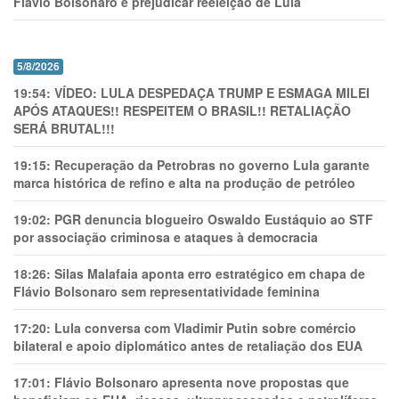
Flávio Bolsonaro e prejudicar reeleição de Lula
5/8/2026
19:54:
VÍDEO: LULA DESPEDAÇA TRUMP E ESMAGA MILEI
APÓS ATAQUES!! RESPEITEM O BRASIL!! RETALIAÇÃO
SERÁ BRUTAL!!!
19:15:
Recuperação da Petrobras no governo Lula garante
marca histórica de refino e alta na produção de petróleo
19:02:
PGR denuncia blogueiro Oswaldo Eustáquio ao STF
por associação criminosa e ataques à democracia
18:26:
Silas Malafaia aponta erro estratégico em chapa de
Flávio Bolsonaro sem representatividade feminina
17:20:
Lula conversa com Vladimir Putin sobre comércio
bilateral e apoio diplomático antes de retaliação dos EUA
17:01:
Flávio Bolsonaro apresenta nove propostas que