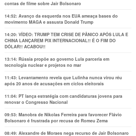
contas de filme sobre Jair Bolsonaro
14:52:
Avanço da esquerda nos EUA ameaça bases do
movimento MAGA e assusta Donald Trump
14:20:
VÍDEO: TRUMP TEM CRlSE DE PÂNlCO APÓS LULA E
CHINA LANÇAREM PIX INTERNACIONAL!! É O FIM DO
DÓLAR!! ACABOU!!
13:14:
Rússia propõe ao governo Lula parceria em
tecnologia nuclear e projetos no mar
11:43:
Levantamento revela que Lulinha nunca virou réu
após 20 anos de acusações em ciclos eleitorais
11:04:
PT lança estratégia com candidaturas jovens para
renovar o Congresso Nacional
09:53:
Manobra de Nikolas Ferreira para favorecer Flávio
Bolsonaro é frustrada por recusa de Romeu Zema
08:49:
Alexandre de Moraes nega recurso de Jair Bolsonaro