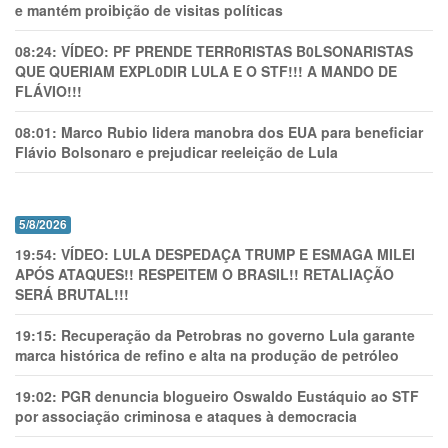
e mantém proibição de visitas políticas
08:24:
VÍDEO: PF PRENDE TERR0RlSTAS B0LSONARlSTAS
QUE QUERIAM EXPL0DlR LULA E O STF!!! A MANDO DE
FLÁVIO!!!
08:01:
Marco Rubio lidera manobra dos EUA para beneficiar
Flávio Bolsonaro e prejudicar reeleição de Lula
5/8/2026
19:54:
VÍDEO: LULA DESPEDAÇA TRUMP E ESMAGA MILEI
APÓS ATAQUES!! RESPEITEM O BRASIL!! RETALIAÇÃO
SERÁ BRUTAL!!!
19:15:
Recuperação da Petrobras no governo Lula garante
marca histórica de refino e alta na produção de petróleo
19:02:
PGR denuncia blogueiro Oswaldo Eustáquio ao STF
por associação criminosa e ataques à democracia