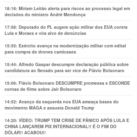
18:18:
Míriam Leitão alerta para riscos ao processo legal em
decisões do ministro André Mendonça
17:58:
Deputado do PL sugere ação militar dos EUA contra
Lula e Moraes e vira alvo de denúncias
15:55:
Exército avança na modernização militar com edital
para compra de drones camicases
15:44:
Alfredo Gaspar descumpre declaração pública sobre
candidatura ao Senado para ser vice de Flávio Bolsonaro
15:06:
Flávio Bolsonaro DESCUMPRE promessa e ESCONDE
contas de filme sobre Jair Bolsonaro
14:52:
Avanço da esquerda nos EUA ameaça bases do
movimento MAGA e assusta Donald Trump
14:20:
VÍDEO: TRUMP TEM CRlSE DE PÂNlCO APÓS LULA E
CHINA LANÇAREM PIX INTERNACIONAL!! É O FIM DO
DÓLAR!! ACABOU!!