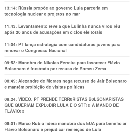
13:14:
Rússia propõe ao governo Lula parceria em
tecnologia nuclear e projetos no mar
11:43:
Levantamento revela que Lulinha nunca virou réu
após 20 anos de acusações em ciclos eleitorais
11:04:
PT lança estratégia com candidaturas jovens para
renovar o Congresso Nacional
09:53:
Manobra de Nikolas Ferreira para favorecer Flávio
Bolsonaro é frustrada por recusa de Romeu Zema
08:49:
Alexandre de Moraes nega recurso de Jair Bolsonaro
e mantém proibição de visitas políticas
08:24:
VÍDEO: PF PRENDE TERR0RlSTAS B0LSONARlSTAS
QUE QUERIAM EXPL0DlR LULA E O STF!!! A MANDO DE
FLÁVIO!!!
08:01:
Marco Rubio lidera manobra dos EUA para beneficiar
Flávio Bolsonaro e prejudicar reeleição de Lula