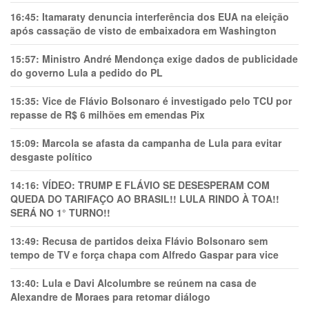
16:45:
Itamaraty denuncia interferência dos EUA na eleição
após cassação de visto de embaixadora em Washington
15:57:
Ministro André Mendonça exige dados de publicidade
do governo Lula a pedido do PL
15:35:
Vice de Flávio Bolsonaro é investigado pelo TCU por
repasse de R$ 6 milhões em emendas Pix
15:09:
Marcola se afasta da campanha de Lula para evitar
desgaste político
14:16:
VÍDEO: TRUMP E FLÁVIO SE DESESPERAM COM
QUEDA DO TARIFAÇO AO BRASIL!! LULA RINDO À TOA!!
SERÁ NO 1° TURNO!!
13:49:
Recusa de partidos deixa Flávio Bolsonaro sem
tempo de TV e força chapa com Alfredo Gaspar para vice
13:40:
Lula e Davi Alcolumbre se reúnem na casa de
Alexandre de Moraes para retomar diálogo