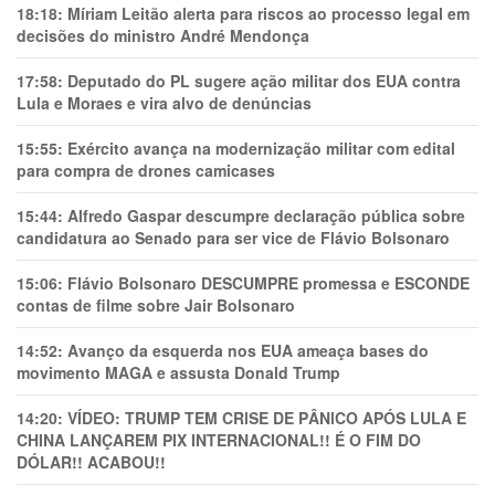
18:18:
Míriam Leitão alerta para riscos ao processo legal em
decisões do ministro André Mendonça
17:58:
Deputado do PL sugere ação militar dos EUA contra
Lula e Moraes e vira alvo de denúncias
15:55:
Exército avança na modernização militar com edital
para compra de drones camicases
15:44:
Alfredo Gaspar descumpre declaração pública sobre
candidatura ao Senado para ser vice de Flávio Bolsonaro
15:06:
Flávio Bolsonaro DESCUMPRE promessa e ESCONDE
contas de filme sobre Jair Bolsonaro
14:52:
Avanço da esquerda nos EUA ameaça bases do
movimento MAGA e assusta Donald Trump
14:20:
VÍDEO: TRUMP TEM CRlSE DE PÂNlCO APÓS LULA E
CHINA LANÇAREM PIX INTERNACIONAL!! É O FIM DO
DÓLAR!! ACABOU!!