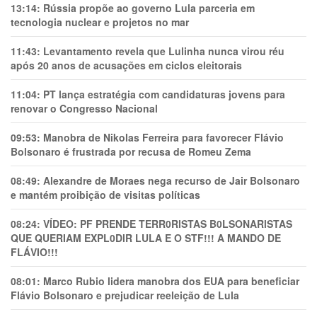
13:14:
Rússia propõe ao governo Lula parceria em
tecnologia nuclear e projetos no mar
11:43:
Levantamento revela que Lulinha nunca virou réu
após 20 anos de acusações em ciclos eleitorais
11:04:
PT lança estratégia com candidaturas jovens para
renovar o Congresso Nacional
09:53:
Manobra de Nikolas Ferreira para favorecer Flávio
Bolsonaro é frustrada por recusa de Romeu Zema
08:49:
Alexandre de Moraes nega recurso de Jair Bolsonaro
e mantém proibição de visitas políticas
08:24:
VÍDEO: PF PRENDE TERR0RlSTAS B0LSONARlSTAS
QUE QUERIAM EXPL0DlR LULA E O STF!!! A MANDO DE
FLÁVIO!!!
08:01:
Marco Rubio lidera manobra dos EUA para beneficiar
Flávio Bolsonaro e prejudicar reeleição de Lula