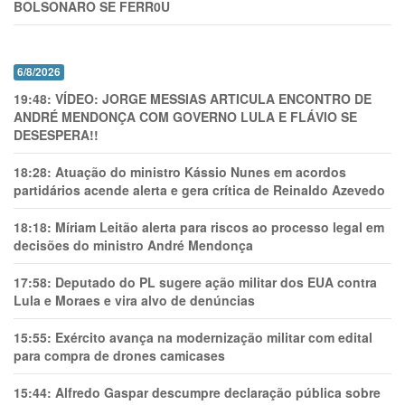
BOLSONARO SE FERR0U
6/8/2026
19:48:
VÍDEO: JORGE MESSIAS ARTICULA ENCONTRO DE
ANDRÉ MENDONÇA COM GOVERNO LULA E FLÁVIO SE
DESESPERA!!
18:28:
Atuação do ministro Kássio Nunes em acordos
partidários acende alerta e gera crítica de Reinaldo Azevedo
18:18:
Míriam Leitão alerta para riscos ao processo legal em
decisões do ministro André Mendonça
17:58:
Deputado do PL sugere ação militar dos EUA contra
Lula e Moraes e vira alvo de denúncias
15:55:
Exército avança na modernização militar com edital
para compra de drones camicases
15:44:
Alfredo Gaspar descumpre declaração pública sobre