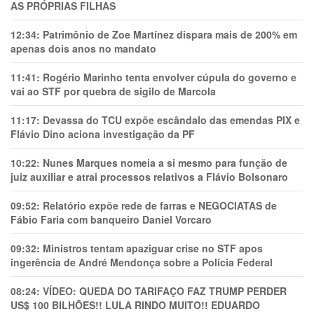
AS PRÓPRIAS FILHAS
12:34:
Patrimônio de Zoe Martínez dispara mais de 200% em
apenas dois anos no mandato
11:41:
Rogério Marinho tenta envolver cúpula do governo e
vai ao STF por quebra de sigilo de Marcola
11:17:
Devassa do TCU expõe escândalo das emendas PIX e
Flávio Dino aciona investigação da PF
10:22:
Nunes Marques nomeia a si mesmo para função de
juiz auxiliar e atrai processos relativos a Flávio Bolsonaro
09:52:
Relatório expõe rede de farras e NEGOCIATAS de
Fábio Faria com banqueiro Daniel Vorcaro
09:32:
Ministros tentam apaziguar crise no STF apos
ingerência de André Mendonça sobre a Polícia Federal
08:24:
VÍDEO: QUEDA DO TARIFAÇO FAZ TRUMP PERDER
US$ 100 BILHÕES!! LULA RINDO MUITO!! EDUARDO