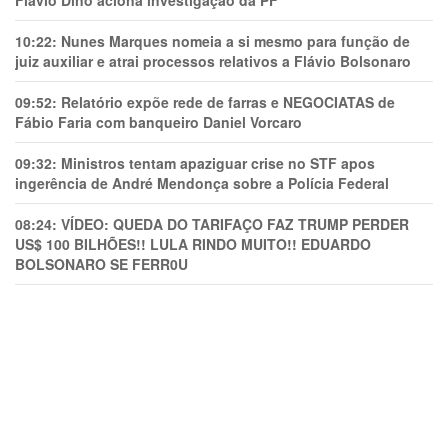
Flávio Dino aciona investigação da PF
10:22:
Nunes Marques nomeia a si mesmo para função de
juiz auxiliar e atrai processos relativos a Flávio Bolsonaro
09:52:
Relatório expõe rede de farras e NEGOCIATAS de
Fábio Faria com banqueiro Daniel Vorcaro
09:32:
Ministros tentam apaziguar crise no STF apos
ingerência de André Mendonça sobre a Polícia Federal
08:24:
VÍDEO: QUEDA DO TARIFAÇO FAZ TRUMP PERDER
US$ 100 BILHÕES!! LULA RINDO MUITO!! EDUARDO
BOLSONARO SE FERR0U