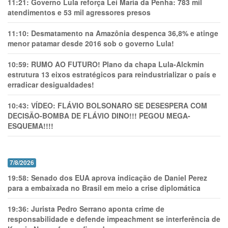
11:21:
Governo Lula reforça Lei Maria da Penha: 783 mil
atendimentos e 53 mil agressores presos
11:10:
Desmatamento na Amazônia despenca 36,8% e atinge
menor patamar desde 2016 sob o governo Lula!
10:59:
RUMO AO FUTURO! Plano da chapa Lula-Alckmin
estrutura 13 eixos estratégicos para reindustrializar o país e
erradicar desigualdades!
10:43:
VÍDEO: FLÁVIO BOLSONARO SE DESESPERA COM
DECISÃO-BOMBA DE FLÁVIO DINO!!! PEGOU MEGA-
ESQUEMA!!!!
7/8/2026
19:58:
Senado dos EUA aprova indicação de Daniel Perez
para a embaixada no Brasil em meio a crise diplomática
19:36:
Jurista Pedro Serrano aponta crime de
responsabilidade e defende impeachment se interferência de