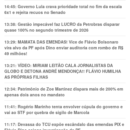
14:45:
Governo Lula crava prioridade total no fim da escala
6x1 e rejeita recuos no Senado
13:38:
Gestão impecável faz LUCRO da Petrobras disparar
quase 100% no segundo trimestre de 2026
13:29:
MAMATA DAS EMENDAS! Vice de Flávio Bolsonaro
vira alvo da PF após Dino enviar auditoria com rombo de R$
49 milhões!
13:21:
VÍDEO: MIRIAM LEITÃO CALA JORNALISTAS DA
GLOBO E DETONA ANDRÉ MENDONÇA!! FLÁVIO HUMILHA
AS PRÓPRIAS FILHAS
12:34:
Patrimônio de Zoe Martínez dispara mais de 200% em
apenas dois anos no mandato
11:41:
Rogério Marinho tenta envolver cúpula do governo e
vai ao STF por quebra de sigilo de Marcola
11:17:
Devassa do TCU expõe escândalo das emendas PIX e