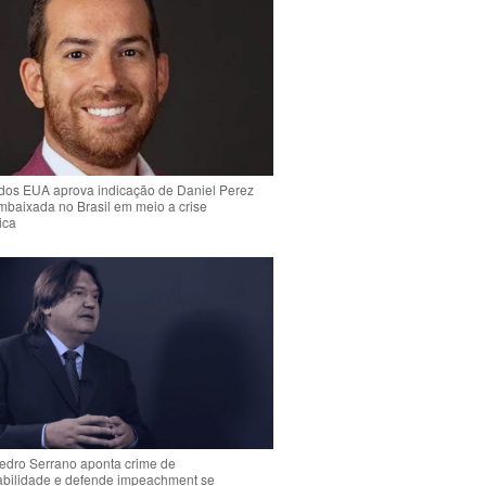
dos EUA aprova indicação de Daniel Perez
mbaixada no Brasil em meio a crise
ica
Pedro Serrano aponta crime de
abilidade e defende impeachment se