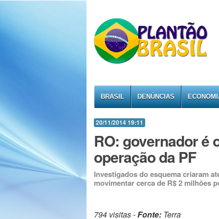
BRASIL
DENÚNCIAS
ECONOMI
20/11/2014 19:11
RO: governador é 
operação da PF
Investigados do esquema criaram a
movimentar cerca de R$ 2 milhões p
794 visitas -
Fonte:
Terra