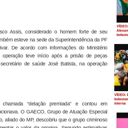
VÍDEO:
Alexan
sco Assis, considerado o homem forte de seu
bolson
Também esteve na sede da Superintendência da PF
livar. De acordo com informações do Ministério
a operação teve início após a prisão de peças
secretário de saúde José Batista, na operação
VÍDEO: 
bolsona
interna
 a chamada “delação premiada” e contou em
cionava. O GAECO, Grupo de Atuação Especial
 aliado do MP, descobriu que o grupo criminoso
mentar o valor da propina. Segundo estimativas