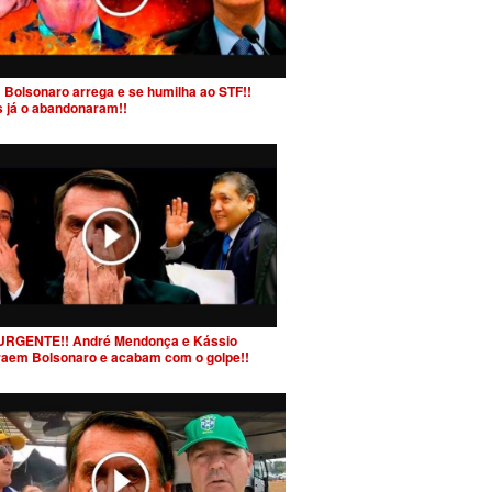
 Bolsonaro arrega e se humilha ao STF!!
s já o abandonaram!!
URGENTE!! André Mendonça e Kássio
raem Bolsonaro e acabam com o golpe!!