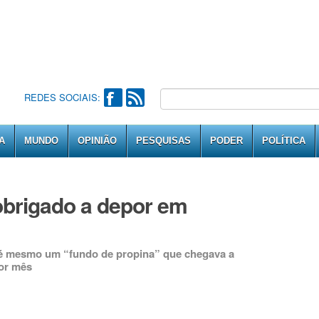
REDES SOCIAIS:
A
MUNDO
OPINIÃO
PESQUISAS
PODER
POLÍTICA
obrigado a depor em
té mesmo um “fundo de propina” que chegava a
or mês