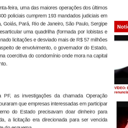
uinta-feira, uma das maiores operações dos últimos
00 policiais cumprem 193 mandados judiciais em
 Goiás, Pará, Rio de Janeiro, São Paulo, Sergipe
Notí
desarticular uma quadrilha (formada por lobistas e
ionado licitações e desviado mais de R$ 57 milhões
speito de envolvimento, o governador do Estado,
rma coercitiva do condomínio onde mora na capital
nto.
VÍDEO: 
renunci
a PF, as investigações da chamada Operação
uraram que empresas interessadas em participar
overno do Estado precisavam doar dinheiro para
a, a licitação era direcionada para ser vencida
te do esquema.