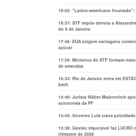
19:02:
"Latino-americano frustrado":
18:37:
STF impõe derrota a Alexandre
do 8 de Janeiro
17:48:
EUA exigem vantagens comercia
açúcar
17:29:
Ministros do STF formam maio
de emendas
16:33:
Rio de Janeiro entra em ESTÁ
km/h
14:46:
Jurista Wálter Maierovitch ap
autonomia da PF
14:45:
Governo Lula crava prioridade 
13:38:
Gestão impecável faz LUCRO d
trimestre de 2026