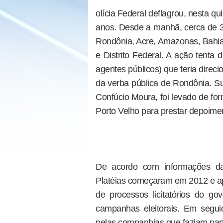
olícia Federal deflagrou, nesta q
anos. Desde a manhã, cerca de 3
Rondônia, Acre, Amazonas, Bahia,
e Distrito Federal. A ação tenta 
agentes públicos) que teria direc
da verba pública de Rondônia. Su
Confúcio Moura, foi levado de fo
Porto Velho para prestar depoime
De acordo com informações d
Platéias começaram em 2012 e ap
de processos licitatórios do g
campanhas eleitorais. Em seguid
pelas companhias que faziam par