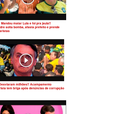
 Mandou matar Lula e foi pra jaula!!
dre solta bomba, afasta prefeito e prende
aristas
Desviaram milhões!! Acampamento
rista tem briga após denúncias de corrupção