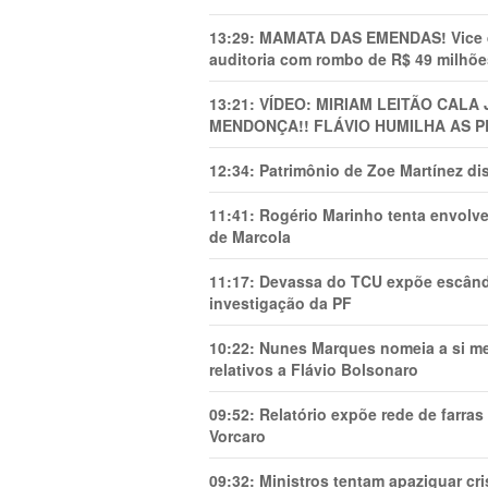
13:29:
MAMATA DAS EMENDAS! Vice de 
auditoria com rombo de R$ 49 milhõe
13:21:
VÍDEO: MIRIAM LEITÃO CAL
MENDONÇA!! FLÁVIO HUMILHA AS P
12:34:
Patrimônio de Zoe Martínez d
11:41:
Rogério Marinho tenta envolve
de Marcola
11:17:
Devassa do TCU expõe escânda
investigação da PF
10:22:
Nunes Marques nomeia a si mes
relativos a Flávio Bolsonaro
09:52:
Relatório expõe rede de farra
Vorcaro
09:32:
Ministros tentam apaziguar c