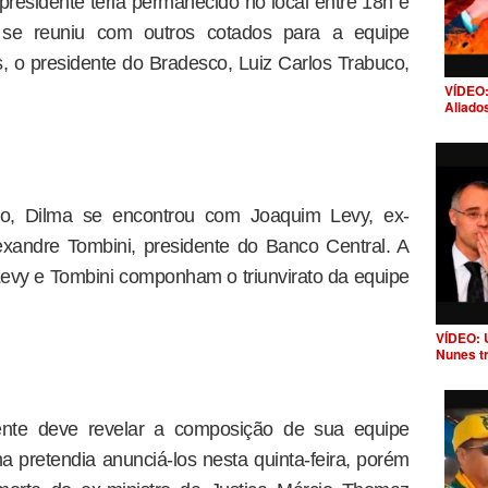
 presidente teria permanecido no local entre 18h e
ta se reuniu com outros cotados para a equipe
s, o presidente do Bradesco, Luiz Carlos Trabuco,
VÍDEO:
Aliado
o, Dilma se encontrou com Joaquim Levy, ex-
exandre Tombini, presidente do Banco Central. A
evy e Tombini componham o triunvirato da equipe
VÍDEO: 
Nunes t
nte deve revelar a composição de sua equipe
a pretendia anunciá-los nesta quinta-feira, porém