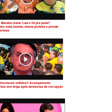
 Mandou matar Lula e foi pra jaula!!
dre solta bomba, afasta prefeito e prende
aristas
Desviaram milhões!! Acampamento
rista tem briga após denúncias de corrupção