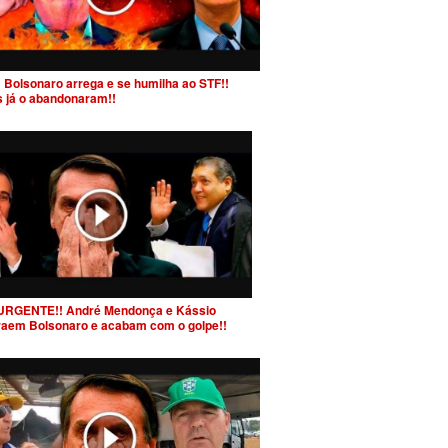
 Bolsonaro arrega e se humilha ao STF!!
s já o abandonaram!!
URGENTE!! André Mendonça e Kássio
raem Bolsonaro e acabam com o golpe!!