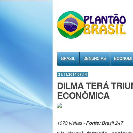
BRASIL
DENÚNCIAS
ECONOMI
21/11/2014 07:14
DILMA TERÁ TRIU
ECONÔMICA
1373 visitas -
Fonte:
Brasil 247