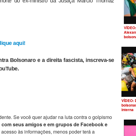
morte do ex-ministro da Justiça Márcio Thomaz
VÍDEO:
Alexan
bolson
ique aqui!
tra Bolsonaro e a direita fascista, inscreva-se
YouTube.
VÍDEO: 
bolsona
interna
ente. Se você quer ajudar na luta contra o golpismo
e com seus amigos e em grupos de Facebook e
r acesso às informações, menos poder terá a