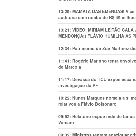
13:29:
MAMATA DAS EMENDAS! Vice de 
auditoria com rombo de R$ 49 milhõe
13:21:
VÍDEO: MIRIAM LEITÃO CAL
MENDONÇA!! FLÁVIO HUMILHA AS P
12:34:
Patrimônio de Zoe Martínez d
11:41:
Rogério Marinho tenta envolve
de Marcola
11:17:
Devassa do TCU expõe escânda
investigação da PF
10:22:
Nunes Marques nomeia a si mes
relativos a Flávio Bolsonaro
09:52:
Relatório expõe rede de farra
Vorcaro
09:32:
Ministros tentam apaziguar c