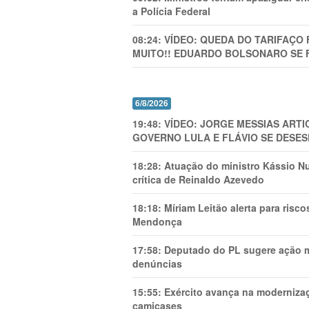
a Polícia Federal
08:24:
VÍDEO: QUEDA DO TARIFAÇO 
MUITO!! EDUARDO BOLSONARO SE 
6/8/2026
19:48:
VÍDEO: JORGE MESSIAS AR
GOVERNO LULA E FLÁVIO SE DESES
18:28:
Atuação do ministro Kássio Nu
crítica de Reinaldo Azevedo
18:18:
Míriam Leitão alerta para risc
Mendonça
17:58:
Deputado do PL sugere ação mi
denúncias
15:55:
Exército avança na modernizaç
camicases