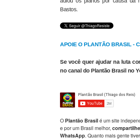
adiou os planos por causa da 
Bastos.
APOIE O PLANTÃO BRASIL - Cl
Se você quer ajudar na luta con
no canal do Plantão Brasil no 
O
Plantão Brasil
é um site independ
e por um Brasil melhor,
compartilh
WhatsApp
. Quanto mais gente tive