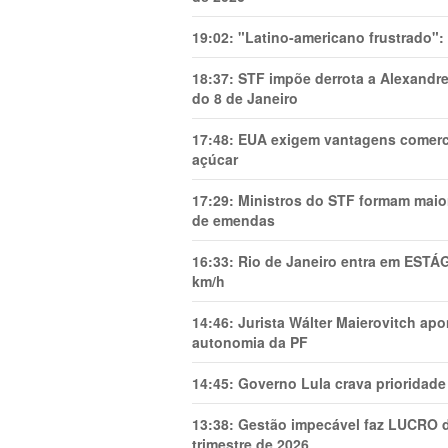
19:02:
"Latino-americano frustrado":
18:37:
STF impõe derrota a Alexandre
do 8 de Janeiro
17:48:
EUA exigem vantagens comercia
açúcar
17:29:
Ministros do STF formam maio
de emendas
16:33:
Rio de Janeiro entra em ESTÁ
km/h
14:46:
Jurista Wálter Maierovitch ap
autonomia da PF
14:45:
Governo Lula crava prioridade 
13:38:
Gestão impecável faz LUCRO d
trimestre de 2026