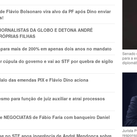
Flávio Bolsonaro vira alvo da PF após Dino enviar
s!
A JORNALISTAS DA GLOBO E DETONA ANDRÉ
RÓPRIAS FILHAS
ispara mais de 200% em apenas dois anos no mandato
Senado 
para a e
r cúpula do governo e vai ao STF por quebra de sigilo
diplomát
lo das emendas PIX e Flávio Dino aciona
mo para função de juiz auxiliar e atrai processos
s e NEGOCIATAS de Fábio Faria com banqueiro Daniel
Jurista 
respons
rise no STF apos ingerência de André Mendonça sobre