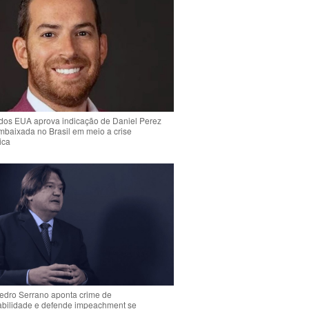
dos EUA aprova indicação de Daniel Perez
mbaixada no Brasil em meio a crise
ica
Pedro Serrano aponta crime de
abilidade e defende impeachment se