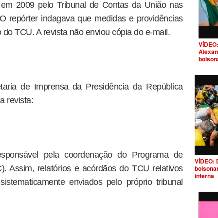
s em 2009 pelo Tribunal de Contas da União nas
 O repórter indagava que medidas e providências
do TCU. A revista não enviou cópia do e-mail.
VÍDEO:
Alexan
bolson
taria de Imprensa da Presidência da República
 revista:
esponsável pela coordenação do Programa de
VÍDEO: 
. Assim, relatórios e acórdãos do TCU relativos
bolsona
interna
istematicamente enviados pelo próprio tribunal