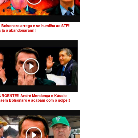
 Bolsonaro arrega e se humilha ao STF!!
s já o abandonaram!!
URGENTE!! André Mendonça e Kássio
raem Bolsonaro e acabam com o golpe!!