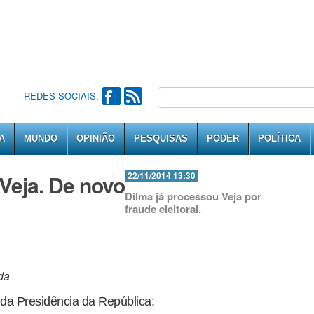
REDES SOCIAIS:
A
MUNDO
OPINIÃO
PESQUISAS
PODER
POLÍTICA
Veja. De novo
22/11/2014 13:30
Dilma já processou Veja por
fraude eleitoral.
da
da Presidência da República: