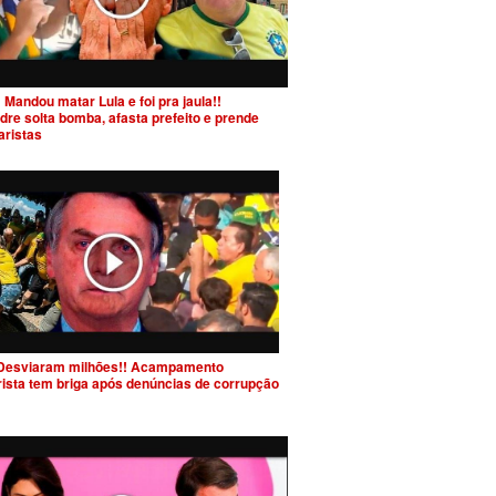
 Mandou matar Lula e foi pra jaula!!
dre solta bomba, afasta prefeito e prende
aristas
Desviaram milhões!! Acampamento
rista tem briga após denúncias de corrupção