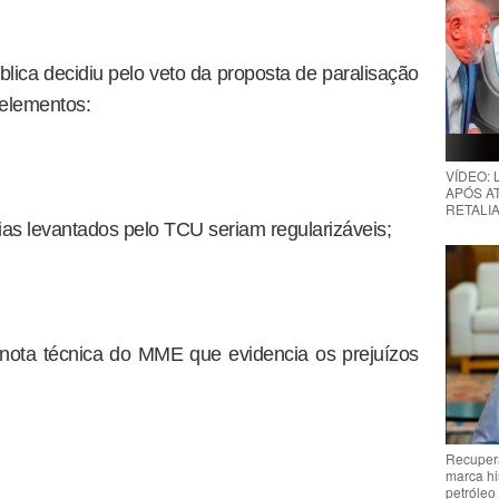
blica decidiu pelo veto da proposta de paralisação
 elementos:
VÍDEO:
APÓS AT
RETALIA
ias levantados pelo TCU seriam regularizáveis;
nota técnica do MME que evidencia os prejuízos
Recupera
marca hi
petróleo