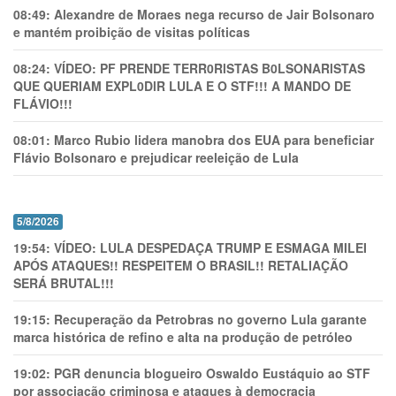
08:49:
Alexandre de Moraes nega recurso de Jair Bolsonaro
e mantém proibição de visitas políticas
08:24:
VÍDEO: PF PRENDE TERR0RlSTAS B0LSONARlSTAS
QUE QUERIAM EXPL0DlR LULA E O STF!!! A MANDO DE
FLÁVIO!!!
08:01:
Marco Rubio lidera manobra dos EUA para beneficiar
Flávio Bolsonaro e prejudicar reeleição de Lula
5/8/2026
19:54:
VÍDEO: LULA DESPEDAÇA TRUMP E ESMAGA MILEI
APÓS ATAQUES!! RESPEITEM O BRASIL!! RETALIAÇÃO
SERÁ BRUTAL!!!
19:15:
Recuperação da Petrobras no governo Lula garante
marca histórica de refino e alta na produção de petróleo
19:02:
PGR denuncia blogueiro Oswaldo Eustáquio ao STF
por associação criminosa e ataques à democracia