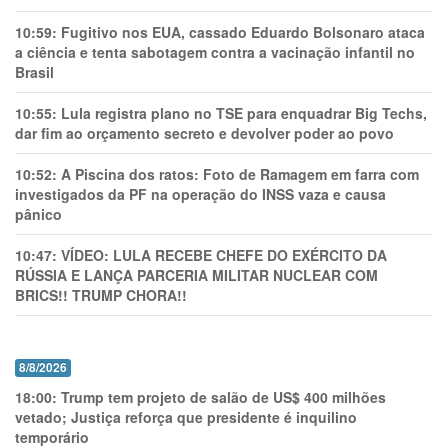
10:59:
Fugitivo nos EUA, cassado Eduardo Bolsonaro ataca
a ciência e tenta sabotagem contra a vacinação infantil no
Brasil
10:55:
Lula registra plano no TSE para enquadrar Big Techs,
dar fim ao orçamento secreto e devolver poder ao povo
10:52:
A Piscina dos ratos: Foto de Ramagem em farra com
investigados da PF na operação do INSS vaza e causa
pânico
10:47:
VÍDEO: LULA RECEBE CHEFE DO EXÉRCITO DA
RÚSSIA E LANÇA PARCERIA MILITAR NUCLEAR COM
BRICS!! TRUMP CHORA!!
8/8/2026
18:00:
Trump tem projeto de salão de US$ 400 milhões
vetado; Justiça reforça que presidente é inquilino
temporário