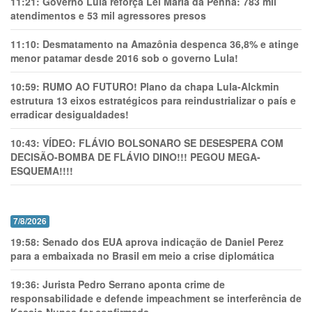
11:21:
Governo Lula reforça Lei Maria da Penha: 783 mil
atendimentos e 53 mil agressores presos
11:10:
Desmatamento na Amazônia despenca 36,8% e atinge
menor patamar desde 2016 sob o governo Lula!
10:59:
RUMO AO FUTURO! Plano da chapa Lula-Alckmin
estrutura 13 eixos estratégicos para reindustrializar o país e
erradicar desigualdades!
10:43:
VÍDEO: FLÁVIO BOLSONARO SE DESESPERA COM
DECISÃO-BOMBA DE FLÁVIO DINO!!! PEGOU MEGA-
ESQUEMA!!!!
7/8/2026
19:58:
Senado dos EUA aprova indicação de Daniel Perez
para a embaixada no Brasil em meio a crise diplomática
19:36:
Jurista Pedro Serrano aponta crime de
responsabilidade e defende impeachment se interferência de