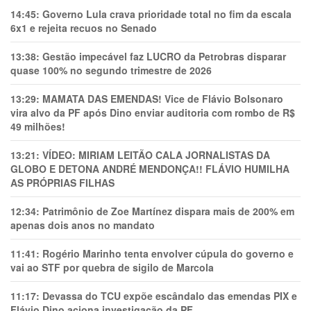
14:45:
Governo Lula crava prioridade total no fim da escala
6x1 e rejeita recuos no Senado
13:38:
Gestão impecável faz LUCRO da Petrobras disparar
quase 100% no segundo trimestre de 2026
13:29:
MAMATA DAS EMENDAS! Vice de Flávio Bolsonaro
vira alvo da PF após Dino enviar auditoria com rombo de R$
49 milhões!
13:21:
VÍDEO: MIRIAM LEITÃO CALA JORNALISTAS DA
GLOBO E DETONA ANDRÉ MENDONÇA!! FLÁVIO HUMILHA
AS PRÓPRIAS FILHAS
12:34:
Patrimônio de Zoe Martínez dispara mais de 200% em
apenas dois anos no mandato
11:41:
Rogério Marinho tenta envolver cúpula do governo e
vai ao STF por quebra de sigilo de Marcola
11:17:
Devassa do TCU expõe escândalo das emendas PIX e
Flávio Dino aciona investigação da PF