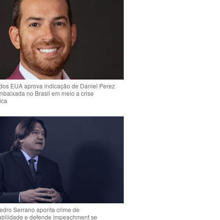
dos EUA aprova indicação de Daniel Perez
mbaixada no Brasil em meio a crise
ica
Pedro Serrano aponta crime de
abilidade e defende impeachment se