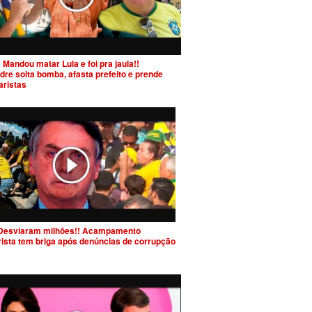
 Mandou matar Lula e foi pra jaula!!
dre solta bomba, afasta prefeito e prende
aristas
Desviaram milhões!! Acampamento
rista tem briga após denúncias de corrupção