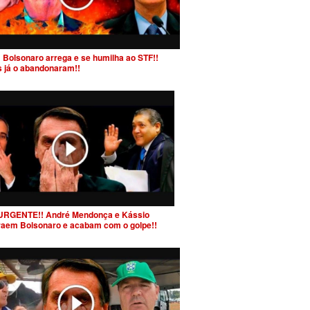
 Bolsonaro arrega e se humilha ao STF!!
s já o abandonaram!!
URGENTE!! André Mendonça e Kássio
raem Bolsonaro e acabam com o golpe!!