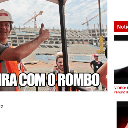
Notí
VÍDEO: 
renunci
ao