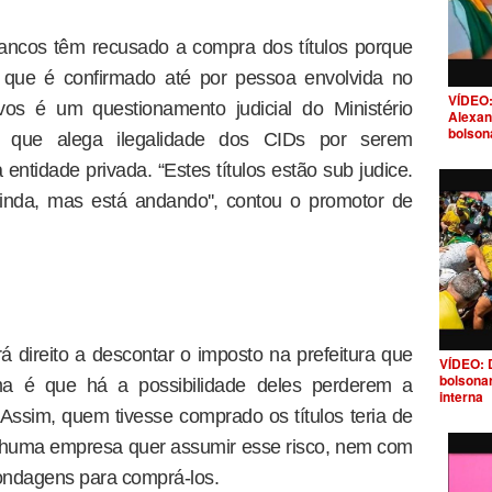
ncos têm recusado a compra dos títulos porque
 que é confirmado até por pessoa envolvida no
VÍDEO:
os é um questionamento judicial do Ministério
Alexan
bolson
o que alega ilegalidade dos CIDs por serem
 entidade privada. “Estes títulos estão sub judice.
nda, mas está andando'', contou o promotor de
á direito a descontar o imposto na prefeitura que
VÍDEO: 
bolsona
ma é que há a possibilidade deles perderem a
interna
Assim, quem tivesse comprado os títulos teria de
nhuma empresa quer assumir esse risco, nem com
sondagens para comprá-los.