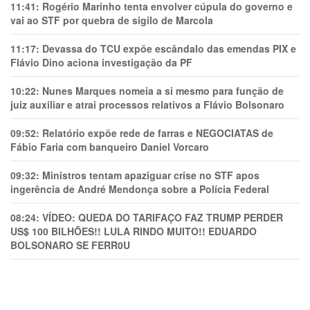
11:41:
Rogério Marinho tenta envolver cúpula do governo e
vai ao STF por quebra de sigilo de Marcola
11:17:
Devassa do TCU expõe escândalo das emendas PIX e
Flávio Dino aciona investigação da PF
10:22:
Nunes Marques nomeia a si mesmo para função de
juiz auxiliar e atrai processos relativos a Flávio Bolsonaro
09:52:
Relatório expõe rede de farras e NEGOCIATAS de
Fábio Faria com banqueiro Daniel Vorcaro
09:32:
Ministros tentam apaziguar crise no STF apos
ingerência de André Mendonça sobre a Polícia Federal
08:24:
VÍDEO: QUEDA DO TARIFAÇO FAZ TRUMP PERDER
US$ 100 BILHÕES!! LULA RINDO MUITO!! EDUARDO
BOLSONARO SE FERR0U