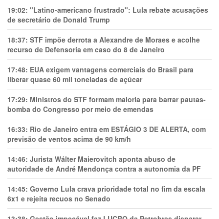
19:02:
"Latino-americano frustrado": Lula rebate acusações
de secretário de Donald Trump
18:37:
STF impõe derrota a Alexandre de Moraes e acolhe
recurso de Defensoria em caso do 8 de Janeiro
17:48:
EUA exigem vantagens comerciais do Brasil para
liberar quase 60 mil toneladas de açúcar
17:29:
Ministros do STF formam maioria para barrar pautas-
bomba do Congresso por meio de emendas
16:33:
Rio de Janeiro entra em ESTÁGIO 3 DE ALERTA, com
previsão de ventos acima de 90 km/h
14:46:
Jurista Wálter Maierovitch aponta abuso de
autoridade de André Mendonça contra a autonomia da PF
14:45:
Governo Lula crava prioridade total no fim da escala
6x1 e rejeita recuos no Senado
13:38:
Gestão impecável faz LUCRO da Petrobras disparar