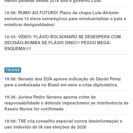
menor patamar desde 2016 sob o governo Lula!
10:59:
RUMO AO FUTURO! Plano da chapa Lula-Alckmin
estrutura 13 eixos estratégicos para reindustrializar o país e
erradicar desigualdades!
10:43:
VÍDEO: FLÁVIO BOLSONARO SE DESESPERA COM
DECISÃO-BOMBA DE FLÁVIO DINO!!! PEGOU MEGA-
ESQUEMA!!!!
7/8/2026
19:58:
Senado dos EUA aprova indicação de Daniel Perez
para a embaixada no Brasil em meio a crise diplomática
19:36:
Jurista Pedro Serrano aponta crime de
responsabilidade e defende impeachment se interferência de
Kassio Nunes for confirmada
19:09:
TSE cria conselho especial contra desinformação e
uso indevido de IA nas eleições de 2026