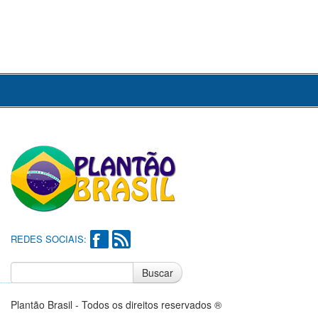
REDES SOCIAIS:
Buscar
Notícias do Flamengo
Notícias do Corinthians
Plantão Brasil - Todos os direitos reservados ®