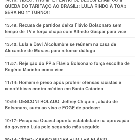
QUEDA DO TARIFAÇO AO BRASIL!! LULA RINDO À TOA!!
SERÁ NO 1° TURNO!!
13:49:
Recusa de partidos deixa Flávio Bolsonaro sem
tempo de TV e força chapa com Alfredo Gaspar para vice
13:40:
Lula e Davi Alcolumbre se reúnem na casa de
Alexandre de Moraes para retomar diálogo
11:57:
Rejeição do PP a Flávio Bolsonaro força escolha de
Rogério Marinho como vice
11:14:
Homem é preso após proferir ofensas racistas e
xenofóbicas contra médico em Santa Catarina
10:54:
DESCONTROLADO, Jeffrey Chiquini, aliado de
Bolsonaro, surta ao vivo e FOGE de podcast
10:17:
Pesquisa Quaest aponta estabilidade na aprovação
do governo Lula pelo segundo mês seguido
09:14:
VÍDEO: KASSIO NUNES HUMlLHA FLÁVIO