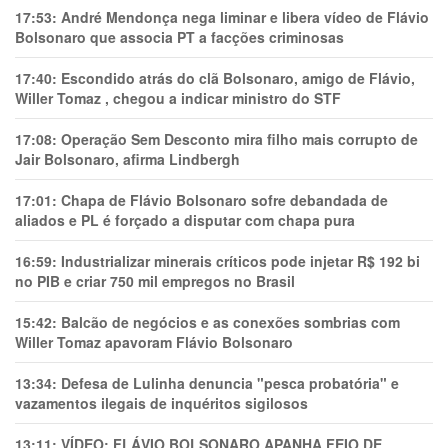
17:53:
André Mendonça nega liminar e libera vídeo de Flávio
Bolsonaro que associa PT a facções criminosas
17:40:
Escondido atrás do clã Bolsonaro, amigo de Flávio,
Willer Tomaz , chegou a indicar ministro do STF
17:08:
Operação Sem Desconto mira filho mais corrupto de
Jair Bolsonaro, afirma Lindbergh
17:01:
Chapa de Flávio Bolsonaro sofre debandada de
aliados e PL é forçado a disputar com chapa pura
16:59:
Industrializar minerais críticos pode injetar R$ 192 bi
no PIB e criar 750 mil empregos no Brasil
15:42:
Balcão de negócios e as conexões sombrias com
Willer Tomaz apavoram Flávio Bolsonaro
13:34:
Defesa de Lulinha denuncia "pesca probatória" e
vazamentos ilegais de inquéritos sigilosos
13:11:
VÍDEO: FLÁVIO BOLSONARO APANHA FEIO DE