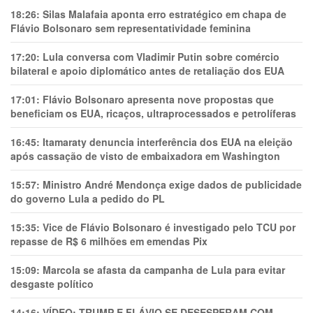
18:26:
Silas Malafaia aponta erro estratégico em chapa de
Flávio Bolsonaro sem representatividade feminina
17:20:
Lula conversa com Vladimir Putin sobre comércio
bilateral e apoio diplomático antes de retaliação dos EUA
17:01:
Flávio Bolsonaro apresenta nove propostas que
beneficiam os EUA, ricaços, ultraprocessados e petrolíferas
16:45:
Itamaraty denuncia interferência dos EUA na eleição
após cassação de visto de embaixadora em Washington
15:57:
Ministro André Mendonça exige dados de publicidade
do governo Lula a pedido do PL
15:35:
Vice de Flávio Bolsonaro é investigado pelo TCU por
repasse de R$ 6 milhões em emendas Pix
15:09:
Marcola se afasta da campanha de Lula para evitar
desgaste político
14:16:
VÍDEO: TRUMP E FLÁVIO SE DESESPERAM COM