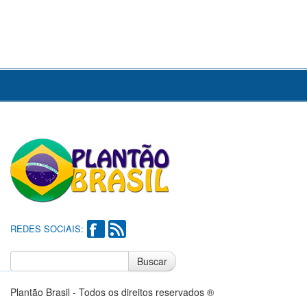
REDES SOCIAIS:
Buscar
Notícias do Flamengo
Notícias do Corinthians
Plantão Brasil - Todos os direitos reservados ®