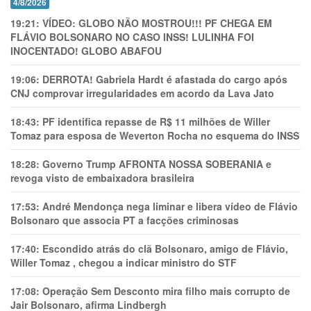
4/8/2026
19:21:
VÍDEO: GLOBO NÃO MOSTROU!!! PF CHEGA EM
FLÁVIO BOLSONARO NO CASO INSS! LULINHA FOI
INOCENTADO! GLOBO ABAFOU
19:06:
DERROTA! Gabriela Hardt é afastada do cargo após
CNJ comprovar irregularidades em acordo da Lava Jato
18:43:
PF identifica repasse de R$ 11 milhões de Willer
Tomaz para esposa de Weverton Rocha no esquema do INSS
18:28:
Governo Trump AFRONTA NOSSA SOBERANIA e
revoga visto de embaixadora brasileira
17:53:
André Mendonça nega liminar e libera vídeo de Flávio
Bolsonaro que associa PT a facções criminosas
17:40:
Escondido atrás do clã Bolsonaro, amigo de Flávio,
Willer Tomaz , chegou a indicar ministro do STF
17:08:
Operação Sem Desconto mira filho mais corrupto de
Jair Bolsonaro, afirma Lindbergh