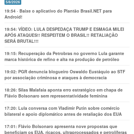
5/8/2026
19:54
-
Baixe o aplicativo do Plantão Brasil.NET para
Android!
19:54:
VÍDEO: LULA DESPEDAÇA TRUMP E ESMAGA MILEI
APÓS ATAQUES!! RESPEITEM O BRASIL!! RETALIAÇÃO
SERÁ BRUTAL!!!
19:15:
Recuperação da Petrobras no governo Lula garante
marca histórica de refino e alta na produção de petróleo
19:02:
PGR denuncia blogueiro Oswaldo Eustáquio ao STF
por associação criminosa e ataques à democracia
18:26:
Silas Malafaia aponta erro estratégico em chapa de
Flávio Bolsonaro sem representatividade feminina
17:20:
Lula conversa com Vladimir Putin sobre comércio
bilateral e apoio diplomático antes de retaliação dos EUA
17:01:
Flávio Bolsonaro apresenta nove propostas que
beneficiam os EUA, ricaços, ultraprocessados e petrolíferas