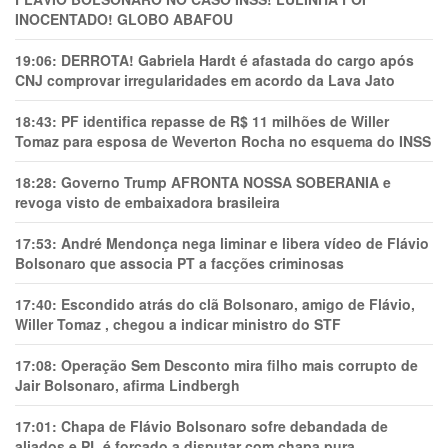
INOCENTADO! GLOBO ABAFOU
19:06:
DERROTA! Gabriela Hardt é afastada do cargo após
CNJ comprovar irregularidades em acordo da Lava Jato
18:43:
PF identifica repasse de R$ 11 milhões de Willer
Tomaz para esposa de Weverton Rocha no esquema do INSS
18:28:
Governo Trump AFRONTA NOSSA SOBERANIA e
revoga visto de embaixadora brasileira
17:53:
André Mendonça nega liminar e libera vídeo de Flávio
Bolsonaro que associa PT a facções criminosas
17:40:
Escondido atrás do clã Bolsonaro, amigo de Flávio,
Willer Tomaz , chegou a indicar ministro do STF
17:08:
Operação Sem Desconto mira filho mais corrupto de
Jair Bolsonaro, afirma Lindbergh
17:01:
Chapa de Flávio Bolsonaro sofre debandada de
aliados e PL é forçado a disputar com chapa pura