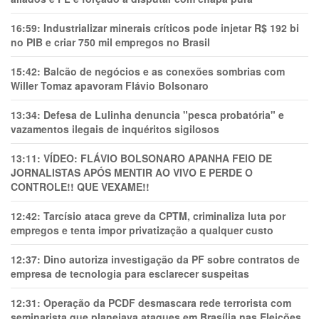
16:59:
Industrializar minerais críticos pode injetar R$ 192 bi
no PIB e criar 750 mil empregos no Brasil
15:42:
Balcão de negócios e as conexões sombrias com
Willer Tomaz apavoram Flávio Bolsonaro
13:34:
Defesa de Lulinha denuncia "pesca probatória" e
vazamentos ilegais de inquéritos sigilosos
13:11:
VÍDEO: FLÁVIO BOLSONARO APANHA FEIO DE
JORNALISTAS APÓS MENTIR AO VIVO E PERDE O
CONTROLE!! QUE VEXAME!!
12:42:
Tarcísio ataca greve da CPTM, criminaliza luta por
empregos e tenta impor privatização a qualquer custo
12:37:
Dino autoriza investigação da PF sobre contratos de
empresa de tecnologia para esclarecer suspeitas
12:31:
Operação da PCDF desmascara rede terrorista com
seminarista que planejava ataques em Brasília nas Eleições