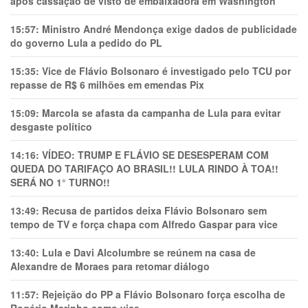
após cassação de visto de embaixadora em Washington
15:57:
Ministro André Mendonça exige dados de publicidade
do governo Lula a pedido do PL
15:35:
Vice de Flávio Bolsonaro é investigado pelo TCU por
repasse de R$ 6 milhões em emendas Pix
15:09:
Marcola se afasta da campanha de Lula para evitar
desgaste político
14:16:
VÍDEO: TRUMP E FLÁVIO SE DESESPERAM COM
QUEDA DO TARIFAÇO AO BRASIL!! LULA RINDO À TOA!!
SERÁ NO 1° TURNO!!
13:49:
Recusa de partidos deixa Flávio Bolsonaro sem
tempo de TV e força chapa com Alfredo Gaspar para vice
13:40:
Lula e Davi Alcolumbre se reúnem na casa de
Alexandre de Moraes para retomar diálogo
11:57:
Rejeição do PP a Flávio Bolsonaro força escolha de