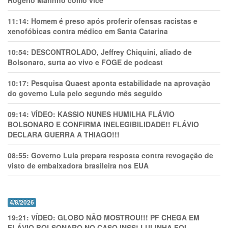
Rogério Marinho como vice
11:14:
Homem é preso após proferir ofensas racistas e
xenofóbicas contra médico em Santa Catarina
10:54:
DESCONTROLADO, Jeffrey Chiquini, aliado de
Bolsonaro, surta ao vivo e FOGE de podcast
10:17:
Pesquisa Quaest aponta estabilidade na aprovação
do governo Lula pelo segundo mês seguido
09:14:
VÍDEO: KASSIO NUNES HUMlLHA FLÁVIO
BOLSONARO E CONFIRMA INELEGIBILIDADE!! FLÁVIO
DECLARA GUERRA A THIAGO!!!
08:55:
Governo Lula prepara resposta contra revogação de
visto de embaixadora brasileira nos EUA
4/8/2026
19:21:
VÍDEO: GLOBO NÃO MOSTROU!!! PF CHEGA EM
FLÁVIO BOLSONARO NO CASO INSS! LULINHA FOI