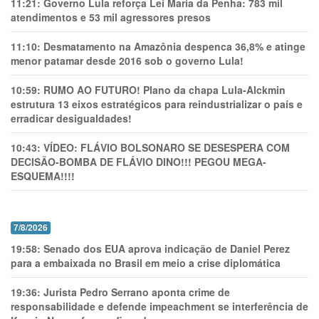
11:21:
Governo Lula reforça Lei Maria da Penha: 783 mil
atendimentos e 53 mil agressores presos
11:10:
Desmatamento na Amazônia despenca 36,8% e atinge
menor patamar desde 2016 sob o governo Lula!
10:59:
RUMO AO FUTURO! Plano da chapa Lula-Alckmin
estrutura 13 eixos estratégicos para reindustrializar o país e
erradicar desigualdades!
10:43:
VÍDEO: FLÁVIO BOLSONARO SE DESESPERA COM
DECISÃO-BOMBA DE FLÁVIO DINO!!! PEGOU MEGA-
ESQUEMA!!!!
7/8/2026
19:58:
Senado dos EUA aprova indicação de Daniel Perez
para a embaixada no Brasil em meio a crise diplomática
19:36:
Jurista Pedro Serrano aponta crime de
responsabilidade e defende impeachment se interferência de