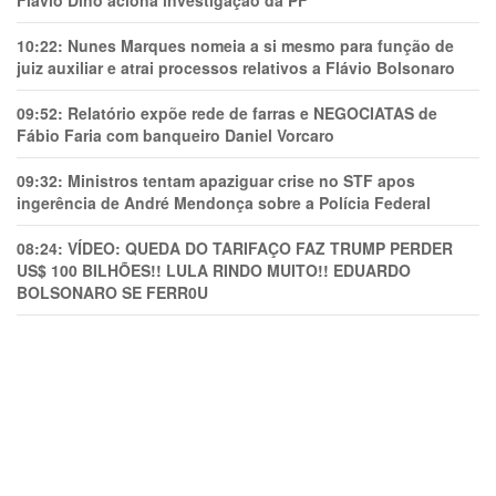
Flávio Dino aciona investigação da PF
10:22:
Nunes Marques nomeia a si mesmo para função de
juiz auxiliar e atrai processos relativos a Flávio Bolsonaro
09:52:
Relatório expõe rede de farras e NEGOCIATAS de
Fábio Faria com banqueiro Daniel Vorcaro
09:32:
Ministros tentam apaziguar crise no STF apos
ingerência de André Mendonça sobre a Polícia Federal
08:24:
VÍDEO: QUEDA DO TARIFAÇO FAZ TRUMP PERDER
US$ 100 BILHÕES!! LULA RINDO MUITO!! EDUARDO
BOLSONARO SE FERR0U