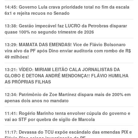
14:45:
Governo Lula crava prioridade total no fim da escala
6x1 e rejeita recuos no Senado
13:38:
Gestão impecável faz LUCRO da Petrobras disparar
quase 100% no segundo trimestre de 2026
13:29:
MAMATA DAS EMENDAS! Vice de Flávio Bolsonaro
vira alvo da PF após Dino enviar auditoria com rombo de R$
49 milhões!
13:21:
VÍDEO: MIRIAM LEITÃO CALA JORNALISTAS DA
GLOBO E DETONA ANDRÉ MENDONÇA!! FLÁVIO HUMILHA
AS PRÓPRIAS FILHAS
12:34:
Patrimônio de Zoe Martínez dispara mais de 200% em
apenas dois anos no mandato
11:41:
Rogério Marinho tenta envolver cúpula do governo e
vai ao STF por quebra de sigilo de Marcola
11:17:
Devassa do TCU expõe escândalo das emendas PIX e