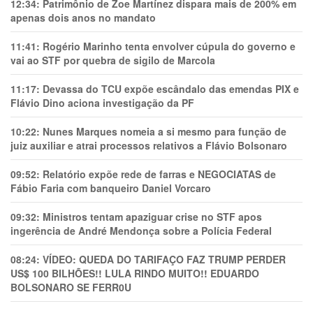
12:34:
Patrimônio de Zoe Martínez dispara mais de 200% em
apenas dois anos no mandato
11:41:
Rogério Marinho tenta envolver cúpula do governo e
vai ao STF por quebra de sigilo de Marcola
11:17:
Devassa do TCU expõe escândalo das emendas PIX e
Flávio Dino aciona investigação da PF
10:22:
Nunes Marques nomeia a si mesmo para função de
juiz auxiliar e atrai processos relativos a Flávio Bolsonaro
09:52:
Relatório expõe rede de farras e NEGOCIATAS de
Fábio Faria com banqueiro Daniel Vorcaro
09:32:
Ministros tentam apaziguar crise no STF apos
ingerência de André Mendonça sobre a Polícia Federal
08:24:
VÍDEO: QUEDA DO TARIFAÇO FAZ TRUMP PERDER
US$ 100 BILHÕES!! LULA RINDO MUITO!! EDUARDO
BOLSONARO SE FERR0U