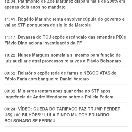
12:34:
Patrimônio de Zoe Martínez dispara mais de 200% em
apenas dois anos no mandato
11:41:
Rogério Marinho tenta envolver cúpula do governo e
vai ao STF por quebra de sigilo de Marcola
11:17:
Devassa do TCU expõe escândalo das emendas PIX e
Flávio Dino aciona investigação da PF
10:22:
Nunes Marques nomeia a si mesmo para função de
juiz auxiliar e atrai processos relativos a Flávio Bolsonaro
09:52:
Relatório expõe rede de farras e NEGOCIATAS de
Fábio Faria com banqueiro Daniel Vorcaro
09:32:
Ministros tentam apaziguar crise no STF apos
ingerência de André Mendonça sobre a Polícia Federal
08:24:
VÍDEO: QUEDA DO TARIFAÇO FAZ TRUMP PERDER
US$ 100 BILHÕES!! LULA RINDO MUITO!! EDUARDO
BOLSONARO SE FERR0U