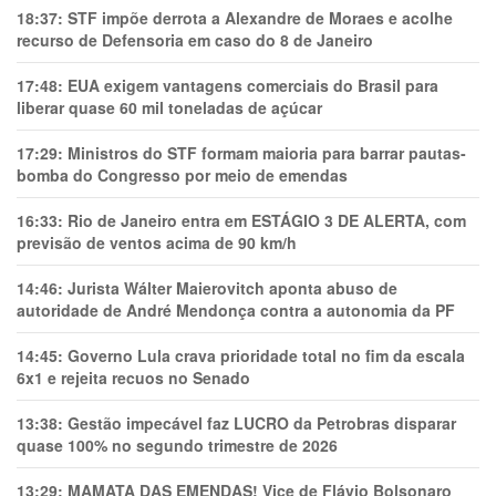
18:37:
STF impõe derrota a Alexandre de Moraes e acolhe
recurso de Defensoria em caso do 8 de Janeiro
17:48:
EUA exigem vantagens comerciais do Brasil para
liberar quase 60 mil toneladas de açúcar
17:29:
Ministros do STF formam maioria para barrar pautas-
bomba do Congresso por meio de emendas
16:33:
Rio de Janeiro entra em ESTÁGIO 3 DE ALERTA, com
previsão de ventos acima de 90 km/h
14:46:
Jurista Wálter Maierovitch aponta abuso de
autoridade de André Mendonça contra a autonomia da PF
14:45:
Governo Lula crava prioridade total no fim da escala
6x1 e rejeita recuos no Senado
13:38:
Gestão impecável faz LUCRO da Petrobras disparar
quase 100% no segundo trimestre de 2026
13:29:
MAMATA DAS EMENDAS! Vice de Flávio Bolsonaro