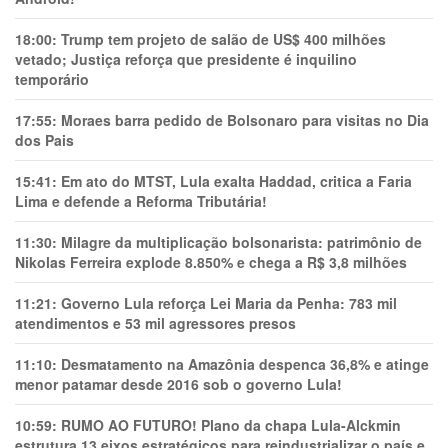
18:00:
Trump tem projeto de salão de US$ 400 milhões
vetado; Justiça reforça que presidente é inquilino
temporário
17:55:
Moraes barra pedido de Bolsonaro para visitas no Dia
dos Pais
15:41:
Em ato do MTST, Lula exalta Haddad, critica a Faria
Lima e defende a Reforma Tributária!
11:30:
Milagre da multiplicação bolsonarista: patrimônio de
Nikolas Ferreira explode 8.850% e chega a R$ 3,8 milhões
11:21:
Governo Lula reforça Lei Maria da Penha: 783 mil
atendimentos e 53 mil agressores presos
11:10:
Desmatamento na Amazônia despenca 36,8% e atinge
menor patamar desde 2016 sob o governo Lula!
10:59:
RUMO AO FUTURO! Plano da chapa Lula-Alckmin
estrutura 13 eixos estratégicos para reindustrializar o país e