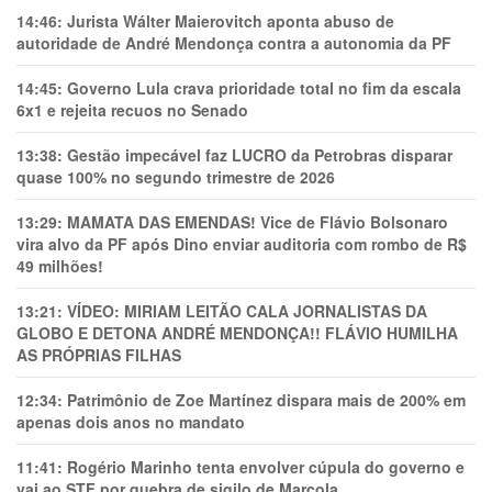
14:46:
Jurista Wálter Maierovitch aponta abuso de
autoridade de André Mendonça contra a autonomia da PF
14:45:
Governo Lula crava prioridade total no fim da escala
6x1 e rejeita recuos no Senado
13:38:
Gestão impecável faz LUCRO da Petrobras disparar
quase 100% no segundo trimestre de 2026
13:29:
MAMATA DAS EMENDAS! Vice de Flávio Bolsonaro
vira alvo da PF após Dino enviar auditoria com rombo de R$
49 milhões!
13:21:
VÍDEO: MIRIAM LEITÃO CALA JORNALISTAS DA
GLOBO E DETONA ANDRÉ MENDONÇA!! FLÁVIO HUMILHA
AS PRÓPRIAS FILHAS
12:34:
Patrimônio de Zoe Martínez dispara mais de 200% em
apenas dois anos no mandato
11:41:
Rogério Marinho tenta envolver cúpula do governo e
vai ao STF por quebra de sigilo de Marcola