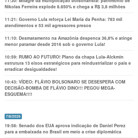
11:30:
Milagre da multiplicação bolsonarista: patrimônio de
Nikolas Ferreira explode 8.850% e chega a R$ 3,8 milhões
11:21:
Governo Lula reforça Lei Maria da Penha: 783 mil
atendimentos e 53 mil agressores presos
11:10:
Desmatamento na Amazônia despenca 36,8% e atinge
menor patamar desde 2016 sob o governo Lula!
10:59:
RUMO AO FUTURO! Plano da chapa Lula-Alckmin
estrutura 13 eixos estratégicos para reindustrializar o país e
erradicar desigualdades!
10:43:
VÍDEO: FLÁVIO BOLSONARO SE DESESPERA COM
DECISÃO-BOMBA DE FLÁVIO DINO!!! PEGOU MEGA-
ESQUEMA!!!!
7/8/2026
19:58:
Senado dos EUA aprova indicação de Daniel Perez
para a embaixada no Brasil em meio a crise diplomática