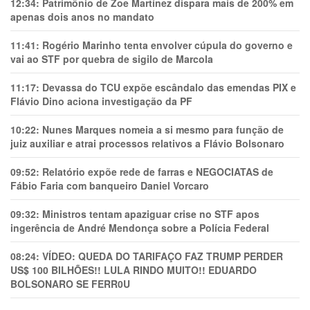
12:34:
Patrimônio de Zoe Martínez dispara mais de 200% em
apenas dois anos no mandato
11:41:
Rogério Marinho tenta envolver cúpula do governo e
vai ao STF por quebra de sigilo de Marcola
11:17:
Devassa do TCU expõe escândalo das emendas PIX e
Flávio Dino aciona investigação da PF
10:22:
Nunes Marques nomeia a si mesmo para função de
juiz auxiliar e atrai processos relativos a Flávio Bolsonaro
09:52:
Relatório expõe rede de farras e NEGOCIATAS de
Fábio Faria com banqueiro Daniel Vorcaro
09:32:
Ministros tentam apaziguar crise no STF apos
ingerência de André Mendonça sobre a Polícia Federal
08:24:
VÍDEO: QUEDA DO TARIFAÇO FAZ TRUMP PERDER
US$ 100 BILHÕES!! LULA RINDO MUITO!! EDUARDO
BOLSONARO SE FERR0U