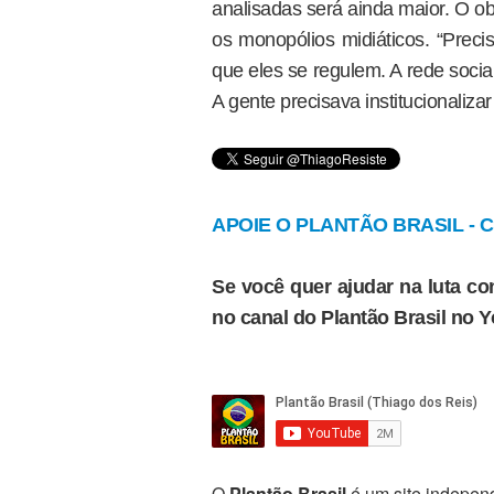
analisadas será ainda maior. O obj
os monopólios midiáticos. “Prec
que eles se regulem. A rede socia
A gente precisava institucionaliz
APOIE O PLANTÃO BRASIL - Cl
Se você quer ajudar na luta con
no canal do Plantão Brasil no 
O
Plantão Brasil
é um site independ