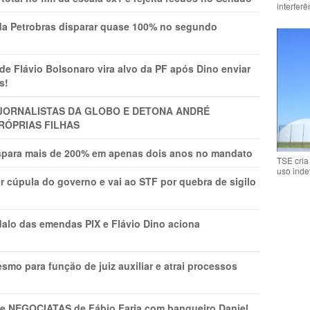
interfer
a Petrobras disparar quase 100% no segundo
Flávio Bolsonaro vira alvo da PF após Dino enviar
s!
A JORNALISTAS DA GLOBO E DETONA ANDRÉ
RÓPRIAS FILHAS
ispara mais de 200% em apenas dois anos no mandato
TSE cria
uso inde
r cúpula do governo e vai ao STF por quebra de sigilo
lo das emendas PIX e Flávio Dino aciona
mo para função de juiz auxiliar e atrai processos
s e NEGOCIATAS de Fábio Faria com banqueiro Daniel