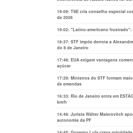
19:09:
TSE cria conselho especial co
de 2026
19:02:
"Latino-americano frustrado":
18:37:
STF impõe derrota a Alexandre
do 8 de Janeiro
17:48:
EUA exigem vantagens comercia
açúcar
17:29:
Ministros do STF formam maio
de emendas
16:33:
Rio de Janeiro entra em ESTÁ
km/h
14:46:
Jurista Wálter Maierovitch ap
autonomia da PF
14:45:
Governo Lula crava prioridade 