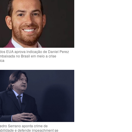
dos EUA aprova indicação de Daniel Perez
mbaixada no Brasil em meio a crise
ica
Pedro Serrano aponta crime de
abilidade e defende impeachment se