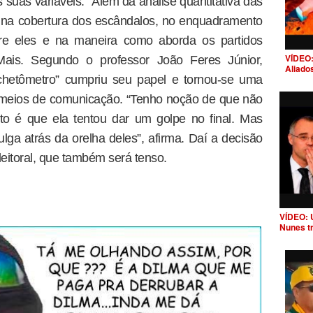
uas variáveis. “Além da análise quantitativa das
rá na cobertura dos escândalos, no enquadramento
bre eles e na maneira como aborda os partidos
VÍDEO:
 Mais. Segundo o professor João Feres Júnior,
Aliado
chetômetro” cumpriu seu papel e tornou-se uma
 meios de comunicação. “Tenho noção de que não
to é que ela tentou dar um golpe no final. Mas
a atrás da orelha deles”, afirma. Daí a decisão
leitoral, que também será tenso.
VÍDEO: 
Nunes t