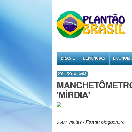
BRASIL
DENÚNCIAS
ECONOMI
29/11/2014 13:08
MANCHETÔMETRO
'MÍRDIA'
3687 visitas -
Fonte:
blogdomiro