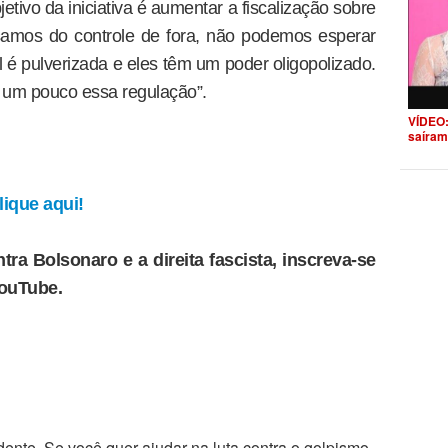
etivo da iniciativa é aumentar a fiscalização sobre
isamos do controle de fora, não podemos esperar
l é pulverizada e eles têm um poder oligopolizado.
ar um pouco essa regulação”.
VÍDEO:
saíram
ique aqui!
tra Bolsonaro e a direita fascista, inscreva-se
YouTube.
ente. Se você quer ajudar na luta contra o golpismo