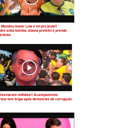
 Mandou matar Lula e foi pra jaula!!
dre solta bomba, afasta prefeito e prende
aristas
Desviaram milhões!! Acampamento
rista tem briga após denúncias de corrupção