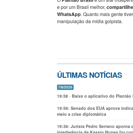
e por um Brasil melhor,
compartilh
WhatsApp
. Quanto mais gente tive
manipulação da mídia golpista.
ÚLTIMAS NOTÍCIAS
7/8/2026
19:58
-
Baixe o aplicativo do Plantão
19:58:
Senado dos EUA aprova indica
meio a crise diplomática
19:36:
Jurista Pedro Serrano aponta
interferência de Kassio Nunes for co