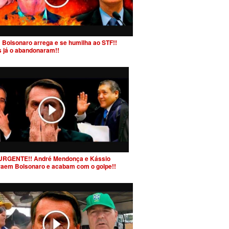
 Bolsonaro arrega e se humilha ao STF!!
s já o abandonaram!!
URGENTE!! André Mendonça e Kássio
raem Bolsonaro e acabam com o golpe!!