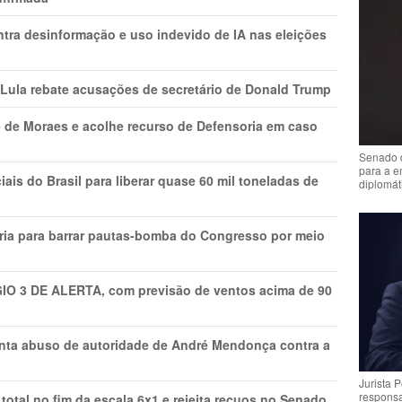
ntra desinformação e uso indevido de IA nas eleições
 Lula rebate acusações de secretário de Donald Trump
 de Moraes e acolhe recurso de Defensoria em caso
Senado 
para a e
is do Brasil para liberar quase 60 mil toneladas de
diplomát
ria para barrar pautas-bomba do Congresso por meio
GIO 3 DE ALERTA, com previsão de ventos acima de 90
onta abuso de autoridade de André Mendonça contra a
Jurista 
respons
total no fim da escala 6x1 e rejeita recuos no Senado