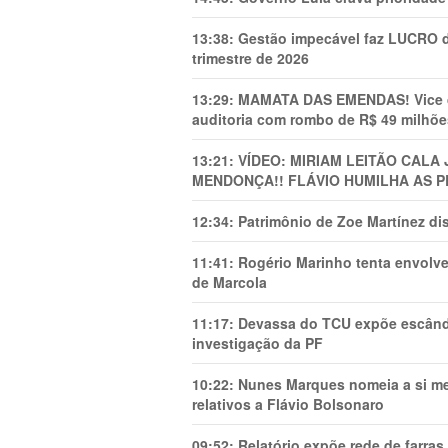
13:38:
Gestão impecável faz LUCRO d
trimestre de 2026
13:29:
MAMATA DAS EMENDAS! Vice de 
auditoria com rombo de R$ 49 milhõe
13:21:
VÍDEO: MIRIAM LEITÃO CAL
MENDONÇA!! FLÁVIO HUMILHA AS P
12:34:
Patrimônio de Zoe Martínez d
11:41:
Rogério Marinho tenta envolve
de Marcola
11:17:
Devassa do TCU expõe escânda
investigação da PF
10:22:
Nunes Marques nomeia a si mes
relativos a Flávio Bolsonaro
09:52:
Relatório expõe rede de farra