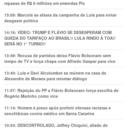
repasse de R$ 6 milhões em emendas Pix
15:09:
Marcola se afasta da campanha de Lula para evitar
desgaste político
14:16:
VÍDEO: TRUMP E FLÁVIO SE DESESPERAM COM
QUEDA DO TARIFAÇO AO BRASIL!! LULA RINDO À TOA!!
SERÁ NO 1° TURNO!!
13:49:
Recusa de partidos deixa Flávio Bolsonaro sem
tempo de TV e força chapa com Alfredo Gaspar para vice
13:40:
Lula e Davi Alcolumbre se reúnem na casa de
Alexandre de Moraes para retomar diálogo
11:57:
Rejeição do PP a Flávio Bolsonaro força escolha de
Rogério Marinho como vice
11:14:
Homem é preso após proferir ofensas racistas e
xenofóbicas contra médico em Santa Catarina
10:54:
DESCONTROLADO, Jeffrey Chiquini, aliado de