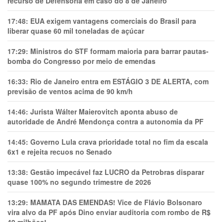
recurso de Defensoria em caso do 8 de Janeiro
17:48:
EUA exigem vantagens comerciais do Brasil para
liberar quase 60 mil toneladas de açúcar
17:29:
Ministros do STF formam maioria para barrar pautas-
bomba do Congresso por meio de emendas
16:33:
Rio de Janeiro entra em ESTÁGIO 3 DE ALERTA, com
previsão de ventos acima de 90 km/h
14:46:
Jurista Wálter Maierovitch aponta abuso de
autoridade de André Mendonça contra a autonomia da PF
14:45:
Governo Lula crava prioridade total no fim da escala
6x1 e rejeita recuos no Senado
13:38:
Gestão impecável faz LUCRO da Petrobras disparar
quase 100% no segundo trimestre de 2026
13:29:
MAMATA DAS EMENDAS! Vice de Flávio Bolsonaro
vira alvo da PF após Dino enviar auditoria com rombo de R$