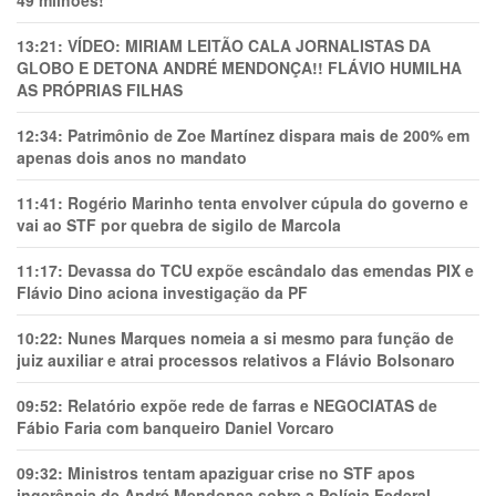
49 milhões!
13:21:
VÍDEO: MIRIAM LEITÃO CALA JORNALISTAS DA
GLOBO E DETONA ANDRÉ MENDONÇA!! FLÁVIO HUMILHA
AS PRÓPRIAS FILHAS
12:34:
Patrimônio de Zoe Martínez dispara mais de 200% em
apenas dois anos no mandato
11:41:
Rogério Marinho tenta envolver cúpula do governo e
vai ao STF por quebra de sigilo de Marcola
11:17:
Devassa do TCU expõe escândalo das emendas PIX e
Flávio Dino aciona investigação da PF
10:22:
Nunes Marques nomeia a si mesmo para função de
juiz auxiliar e atrai processos relativos a Flávio Bolsonaro
09:52:
Relatório expõe rede de farras e NEGOCIATAS de
Fábio Faria com banqueiro Daniel Vorcaro
09:32:
Ministros tentam apaziguar crise no STF apos
ingerência de André Mendonça sobre a Polícia Federal