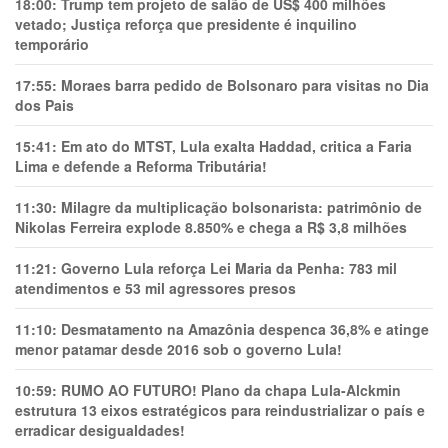
18:00:
Trump tem projeto de salão de US$ 400 milhões
vetado; Justiça reforça que presidente é inquilino
temporário
17:55:
Moraes barra pedido de Bolsonaro para visitas no Dia
dos Pais
15:41:
Em ato do MTST, Lula exalta Haddad, critica a Faria
Lima e defende a Reforma Tributária!
11:30:
Milagre da multiplicação bolsonarista: patrimônio de
Nikolas Ferreira explode 8.850% e chega a R$ 3,8 milhões
11:21:
Governo Lula reforça Lei Maria da Penha: 783 mil
atendimentos e 53 mil agressores presos
11:10:
Desmatamento na Amazônia despenca 36,8% e atinge
menor patamar desde 2016 sob o governo Lula!
10:59:
RUMO AO FUTURO! Plano da chapa Lula-Alckmin
estrutura 13 eixos estratégicos para reindustrializar o país e
erradicar desigualdades!