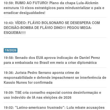
10:59:
RUMO AO FUTURO! Plano da chapa Lula-Alckmin
estrutura 13 eixos estratégicos para reindustrializar o país e
erradicar desigualdades!
10:43:
VÍDEO: FLÁVIO BOLSONARO SE DESESPERA COM
DECISÃO-BOMBA DE FLÁVIO DINO!!! PEGOU MEGA-
ESQUEMA!!!!
7/8/2026
19:58:
Senado dos EUA aprova indicação de Daniel Perez
para a embaixada no Brasil em meio a crise diplomática
19:36:
Jurista Pedro Serrano aponta crime de
responsabilidade e defende impeachment se interferência de
Kassio Nunes for confirmada
19:09:
TSE cria conselho especial contra desinformação e
uso indevido de IA nas eleições de 2026
19:02:
"Latino-americano frustrado": Lula rebate acusações