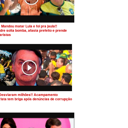
 Mandou matar Lula e foi pra jaula!!
dre solta bomba, afasta prefeito e prende
aristas
Desviaram milhões!! Acampamento
rista tem briga após denúncias de corrupção