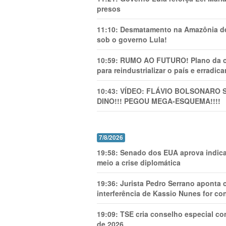
presos
11:10:
Desmatamento na Amazônia de
sob o governo Lula!
10:59:
RUMO AO FUTURO! Plano da cha
para reindustrializar o país e erradic
10:43:
VÍDEO: FLÁVIO BOLSONARO 
DINO!!! PEGOU MEGA-ESQUEMA!!!!
7/8/2026
19:58:
Senado dos EUA aprova indica
meio a crise diplomática
19:36:
Jurista Pedro Serrano aponta
interferência de Kassio Nunes for co
19:09:
TSE cria conselho especial co
de 2026