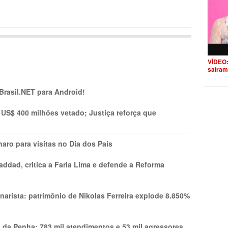
VÍDEO:
saíram
 Brasil.NET para Android!
 US$ 400 milhões vetado; Justiça reforça que
aro para visitas no Dia dos Pais
addad, critica a Faria Lima e defende a Reforma
narista: patrimônio de Nikolas Ferreira explode 8.850%
a da Penha: 783 mil atendimentos e 53 mil agressores