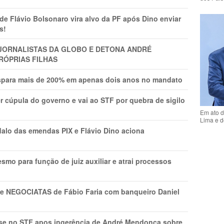
Flávio Bolsonaro vira alvo da PF após Dino enviar
s!
A JORNALISTAS DA GLOBO E DETONA ANDRÉ
RÓPRIAS FILHAS
ispara mais de 200% em apenas dois anos no mandato
r cúpula do governo e vai ao STF por quebra de sigilo
Em ato d
Lima e d
lo das emendas PIX e Flávio Dino aciona
mo para função de juiz auxiliar e atrai processos
s e NEGOCIATAS de Fábio Faria com banqueiro Daniel
rise no STF apos ingerência de André Mendonça sobre