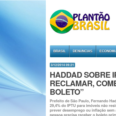
BRASIL
DENÚNCIAS
ECONOMI
3/12/2014 09:21
HADDAD SOBRE IP
RECLAMAR, COME
BOLETO”
Prefeito de São Paulo, Fernando Had
29,4% do IPTU para imóveis não resid
prever desemprego ou inflação sem a
pessoa precisa receber o boleto pri