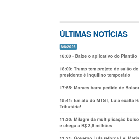
ÚLTIMAS NOTÍCIAS
8/8/2026
18:00
-
Baixe o aplicativo do Plantão
18:00:
Trump tem projeto de salão de
presidente é inquilino temporário
17:55:
Moraes barra pedido de Bolson
15:41:
Em ato do MTST, Lula exalta H
Tributária!
11:30:
Milagre da multiplicação bolso
e chega a R$ 3,8 milhões
11:21:
Governo Lula reforça Lei Mari