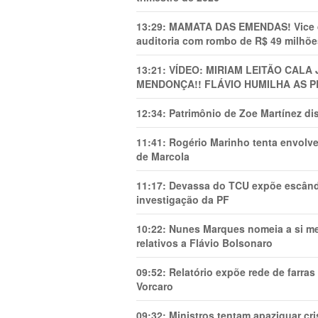
13:29:
MAMATA DAS EMENDAS! Vice de 
auditoria com rombo de R$ 49 milhõe
13:21:
VÍDEO: MIRIAM LEITÃO CAL
MENDONÇA!! FLÁVIO HUMILHA AS P
12:34:
Patrimônio de Zoe Martínez d
11:41:
Rogério Marinho tenta envolve
de Marcola
11:17:
Devassa do TCU expõe escânda
investigação da PF
10:22:
Nunes Marques nomeia a si mes
relativos a Flávio Bolsonaro
09:52:
Relatório expõe rede de farra
Vorcaro
09:32:
Ministros tentam apaziguar c