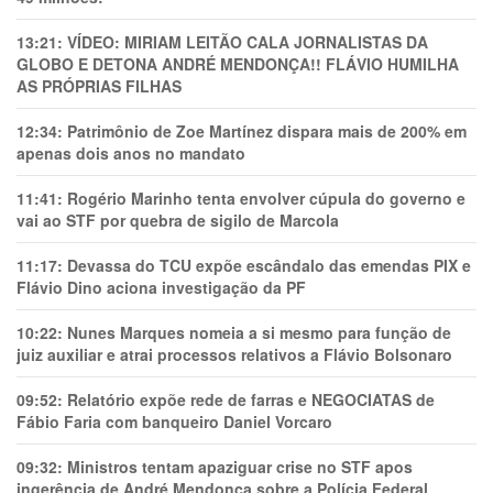
13:21:
VÍDEO: MIRIAM LEITÃO CALA JORNALISTAS DA
GLOBO E DETONA ANDRÉ MENDONÇA!! FLÁVIO HUMILHA
AS PRÓPRIAS FILHAS
12:34:
Patrimônio de Zoe Martínez dispara mais de 200% em
apenas dois anos no mandato
11:41:
Rogério Marinho tenta envolver cúpula do governo e
vai ao STF por quebra de sigilo de Marcola
11:17:
Devassa do TCU expõe escândalo das emendas PIX e
Flávio Dino aciona investigação da PF
10:22:
Nunes Marques nomeia a si mesmo para função de
juiz auxiliar e atrai processos relativos a Flávio Bolsonaro
09:52:
Relatório expõe rede de farras e NEGOCIATAS de
Fábio Faria com banqueiro Daniel Vorcaro
09:32:
Ministros tentam apaziguar crise no STF apos
ingerência de André Mendonça sobre a Polícia Federal