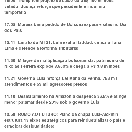
18:00:
Trump tem projeto de salão de US$ 400 milhões
vetado; Justiça reforça que presidente é inquilino
temporário
17:55:
Moraes barra pedido de Bolsonaro para visitas no Dia
dos Pais
15:41:
Em ato do MTST, Lula exalta Haddad, critica a Faria
Lima e defende a Reforma Tributária!
11:30:
Milagre da multiplicação bolsonarista: patrimônio de
Nikolas Ferreira explode 8.850% e chega a R$ 3,8 milhões
11:21:
Governo Lula reforça Lei Maria da Penha: 783 mil
atendimentos e 53 mil agressores presos
11:10:
Desmatamento na Amazônia despenca 36,8% e atinge
menor patamar desde 2016 sob o governo Lula!
10:59:
RUMO AO FUTURO! Plano da chapa Lula-Alckmin
estrutura 13 eixos estratégicos para reindustrializar o país e
erradicar desigualdades!