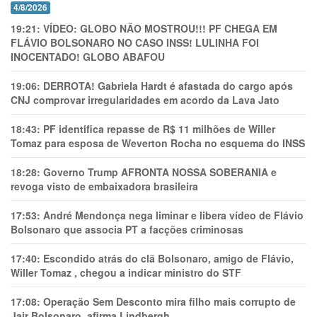
4/8/2026
19:21:
VÍDEO: GLOBO NÃO MOSTROU!!! PF CHEGA EM
FLÁVIO BOLSONARO NO CASO INSS! LULINHA FOI
INOCENTADO! GLOBO ABAFOU
19:06:
DERROTA! Gabriela Hardt é afastada do cargo após
CNJ comprovar irregularidades em acordo da Lava Jato
18:43:
PF identifica repasse de R$ 11 milhões de Willer
Tomaz para esposa de Weverton Rocha no esquema do INSS
18:28:
Governo Trump AFRONTA NOSSA SOBERANIA e
revoga visto de embaixadora brasileira
17:53:
André Mendonça nega liminar e libera vídeo de Flávio
Bolsonaro que associa PT a facções criminosas
17:40:
Escondido atrás do clã Bolsonaro, amigo de Flávio,
Willer Tomaz , chegou a indicar ministro do STF
17:08:
Operação Sem Desconto mira filho mais corrupto de
Jair Bolsonaro, afirma Lindbergh