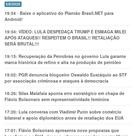
5/8/2026
19:54
-
Baixe o aplicativo do Plantão Brasil.NET para
Android!
19:54:
VÍDEO: LULA DESPEDAÇA TRUMP E ESMAGA MILEI
APÓS ATAQUES!! RESPEITEM O BRASIL!! RETALIAÇÃO
SERÁ BRUTAL!!!
19:15:
Recuperação da Petrobras no governo Lula garante
marca histórica de refino e alta na produção de petróleo
19:02:
PGR denuncia blogueiro Oswaldo Eustáquio ao STF
por associação criminosa e ataques à democracia
18:26:
Silas Malafaia aponta erro estratégico em chapa de
Flávio Bolsonaro sem representatividade feminina
17:20:
Lula conversa com Vladimir Putin sobre comércio
bilateral e apoio diplomático antes de retaliação dos EUA
17:01:
Flávio Bolsonaro apresenta nove propostas que