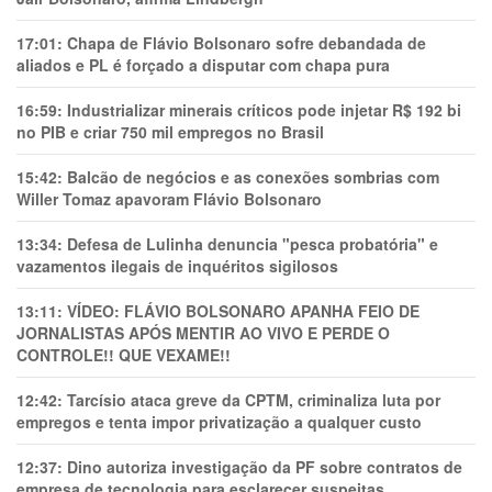
17:01:
Chapa de Flávio Bolsonaro sofre debandada de
aliados e PL é forçado a disputar com chapa pura
16:59:
Industrializar minerais críticos pode injetar R$ 192 bi
no PIB e criar 750 mil empregos no Brasil
15:42:
Balcão de negócios e as conexões sombrias com
Willer Tomaz apavoram Flávio Bolsonaro
13:34:
Defesa de Lulinha denuncia "pesca probatória" e
vazamentos ilegais de inquéritos sigilosos
13:11:
VÍDEO: FLÁVIO BOLSONARO APANHA FEIO DE
JORNALISTAS APÓS MENTIR AO VIVO E PERDE O
CONTROLE!! QUE VEXAME!!
12:42:
Tarcísio ataca greve da CPTM, criminaliza luta por
empregos e tenta impor privatização a qualquer custo
12:37:
Dino autoriza investigação da PF sobre contratos de
empresa de tecnologia para esclarecer suspeitas