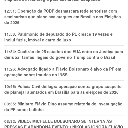
12:31:
Operação da PCDF desmascara rede terrorista com
seminarista que planejava ataques em Brasília nas Eleições
de 2026
11:53:
Patrimônio de deputado do PL cresce 19 vezes e
inclui fuzis, imóvel e carro de luxo
11:34:
Coalizão de 25 estados dos EUA entra na Justiça para
derrubar tarifas ilegais do governo Trump contra o Brasil
11:26:
Advogado ligado a Flávio Bolsonaro é alvo da PF em
operação sobre fraudes no INSS
10:46:
Polícia Civil deflagra operação contra grupo suspeito
de planejar atentados em Brasília para as eleições de 2026
08:35:
Ministro Flávio Dino assume relatoria de investigação
da PF sobre Lulinha
08:32:
VÍDEO: MICHELLE BOLSONARO SE INTERNA ÀS
PRESSAS E ABANDONA EVENTO!! NIKOLAS IGNORA FLÁVIO