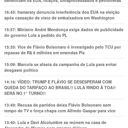
beneficiam os EUA, ricaços, ultraprocessados e petrolíferas
16:45:
Itamaraty denuncia interferência dos EUA na eleição
após cassação de visto de embaixadora em Washington
15:57:
Ministro André Mendonça exige dados de publicidade
do governo Lula a pedido do PL
15:35:
Vice de Flávio Bolsonaro é investigado pelo TCU por
repasse de R$ 6 milhões em emendas Pix
15:09:
Marcola se afasta da campanha de Lula para evitar
desgaste político
14:16:
VÍDEO: TRUMP E FLÁVIO SE DESESPERAM COM
QUEDA DO TARIFAÇO AO BRASIL!! LULA RINDO À TOA!!
SERÁ NO 1° TURNO!!
13:49:
Recusa de partidos deixa Flávio Bolsonaro sem
tempo de TV e força chapa com Alfredo Gaspar para vice
13:40:
Lula e Davi Alcolumbre se reúnem na casa de