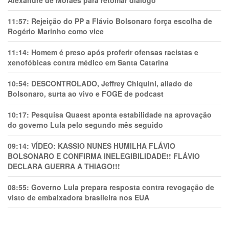
Alexandre de Moraes para retomar diálogo
11:57:
Rejeição do PP a Flávio Bolsonaro força escolha de
Rogério Marinho como vice
11:14:
Homem é preso após proferir ofensas racistas e
xenofóbicas contra médico em Santa Catarina
10:54:
DESCONTROLADO, Jeffrey Chiquini, aliado de
Bolsonaro, surta ao vivo e FOGE de podcast
10:17:
Pesquisa Quaest aponta estabilidade na aprovação
do governo Lula pelo segundo mês seguido
09:14:
VÍDEO: KASSIO NUNES HUMlLHA FLÁVIO
BOLSONARO E CONFIRMA INELEGIBILIDADE!! FLÁVIO
DECLARA GUERRA A THIAGO!!!
08:55:
Governo Lula prepara resposta contra revogação de
visto de embaixadora brasileira nos EUA