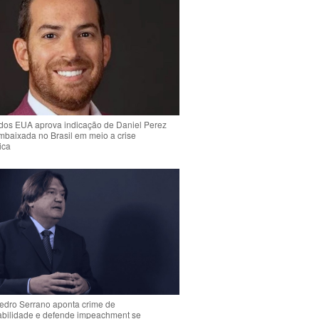
dos EUA aprova indicação de Daniel Perez
mbaixada no Brasil em meio a crise
ica
Pedro Serrano aponta crime de
abilidade e defende impeachment se