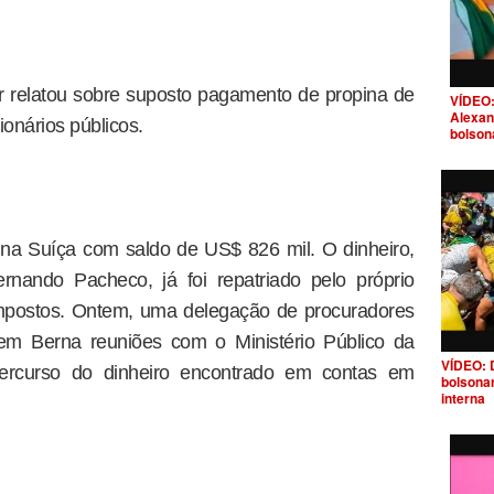
 relatou sobre suposto pagamento de propina de
VÍDEO:
Alexan
ionários públicos.
bolson
 na Suíça com saldo de US$ 826 mil. O dinheiro,
nando Pacheco, já foi repatriado pelo próprio
impostos. Ontem, uma delegação de procuradores
u em Berna reuniões com o Ministério Público da
VÍDEO: 
 percurso do dinheiro encontrado em contas em
bolsona
interna