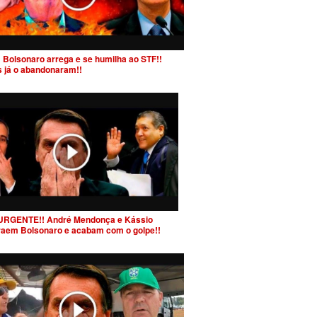
 Bolsonaro arrega e se humilha ao STF!!
s já o abandonaram!!
URGENTE!! André Mendonça e Kássio
raem Bolsonaro e acabam com o golpe!!