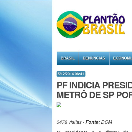
BRASIL
DENÚNCIAS
ECONOMI
5/12/2014 08:41
PF INDICIA PRES
METRÔ DE SP PO
3478 visitas -
Fonte:
DCM