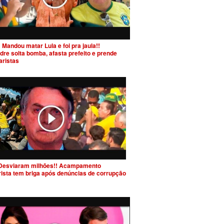
 Mandou matar Lula e foi pra jaula!!
dre solta bomba, afasta prefeito e prende
aristas
Desviaram milhões!! Acampamento
rista tem briga após denúncias de corrupção