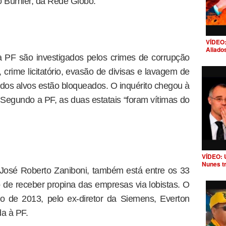
to Burnier, da Rede Globo.
VÍDEO:
Aliado
a PF são investigados pelos crimes de corrupção
, crime licitatório, evasão de divisas e lavagem de
 dos alvos estão bloqueados. O inquérito chegou à
 Segundo a PF, as duas estatais “foram vítimas do
VÍDEO: 
Nunes t
José Roberto Zaniboni, também está entre os 33
o de receber propina das empresas via lobistas. O
o de 2013, pelo ex-diretor da Siemens, Everton
a à PF.