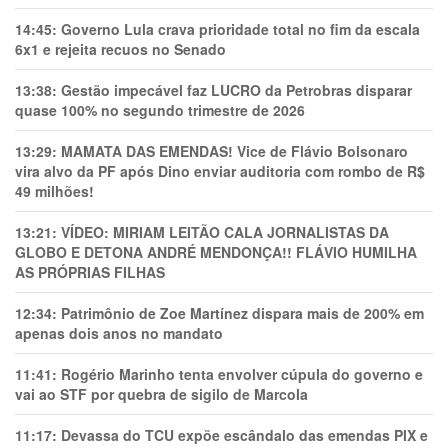
14:45:
Governo Lula crava prioridade total no fim da escala
6x1 e rejeita recuos no Senado
13:38:
Gestão impecável faz LUCRO da Petrobras disparar
quase 100% no segundo trimestre de 2026
13:29:
MAMATA DAS EMENDAS! Vice de Flávio Bolsonaro
vira alvo da PF após Dino enviar auditoria com rombo de R$
49 milhões!
13:21:
VÍDEO: MIRIAM LEITÃO CALA JORNALISTAS DA
GLOBO E DETONA ANDRÉ MENDONÇA!! FLÁVIO HUMILHA
AS PRÓPRIAS FILHAS
12:34:
Patrimônio de Zoe Martínez dispara mais de 200% em
apenas dois anos no mandato
11:41:
Rogério Marinho tenta envolver cúpula do governo e
vai ao STF por quebra de sigilo de Marcola
11:17:
Devassa do TCU expõe escândalo das emendas PIX e