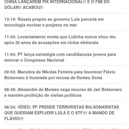
CHINA LANÇAREM PIX INTERNACIONAL!! É O FIM DO
DÓLAR!! ACABOU!!
13:14:
Rússia propõe ao governo Lula parceria em
tecnologia nuclear e projetos no mar
11:43:
Levantamento revela que Lulinha nunca virou réu
após 20 anos de acusações em ciclos eleitorais
11:04:
PT lança estratégia com candidaturas jovens para
renovar o Congresso Nacional
09:53:
Manobra de Nikolas Ferreira para favorecer Flávio
Bolsonaro é frustrada por recusa de Romeu Zema
08:49:
Alexandre de Moraes nega recurso de Jair Bolsonaro
e mantém proibição de visitas políticas
08:24:
VÍDEO: PF PRENDE TERR0RlSTAS B0LSONARlSTAS
QUE QUERIAM EXPL0DlR LULA E O STF!!! A MANDO DE
FLÁVIO!!!