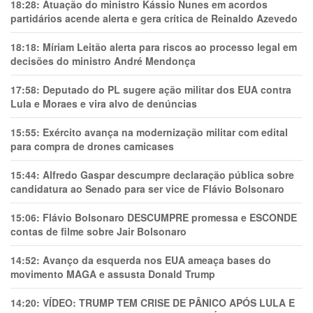
18:28:
Atuação do ministro Kássio Nunes em acordos
partidários acende alerta e gera crítica de Reinaldo Azevedo
18:18:
Míriam Leitão alerta para riscos ao processo legal em
decisões do ministro André Mendonça
17:58:
Deputado do PL sugere ação militar dos EUA contra
Lula e Moraes e vira alvo de denúncias
15:55:
Exército avança na modernização militar com edital
para compra de drones camicases
15:44:
Alfredo Gaspar descumpre declaração pública sobre
candidatura ao Senado para ser vice de Flávio Bolsonaro
15:06:
Flávio Bolsonaro DESCUMPRE promessa e ESCONDE
contas de filme sobre Jair Bolsonaro
14:52:
Avanço da esquerda nos EUA ameaça bases do
movimento MAGA e assusta Donald Trump
14:20:
VÍDEO: TRUMP TEM CRlSE DE PÂNlCO APÓS LULA E