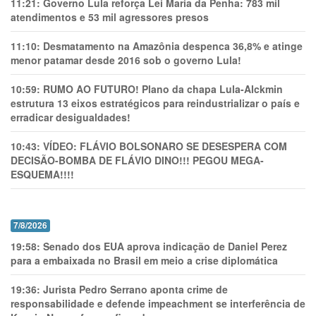
11:21:
Governo Lula reforça Lei Maria da Penha: 783 mil
atendimentos e 53 mil agressores presos
11:10:
Desmatamento na Amazônia despenca 36,8% e atinge
menor patamar desde 2016 sob o governo Lula!
10:59:
RUMO AO FUTURO! Plano da chapa Lula-Alckmin
estrutura 13 eixos estratégicos para reindustrializar o país e
erradicar desigualdades!
10:43:
VÍDEO: FLÁVIO BOLSONARO SE DESESPERA COM
DECISÃO-BOMBA DE FLÁVIO DINO!!! PEGOU MEGA-
ESQUEMA!!!!
7/8/2026
19:58:
Senado dos EUA aprova indicação de Daniel Perez
para a embaixada no Brasil em meio a crise diplomática
19:36:
Jurista Pedro Serrano aponta crime de
responsabilidade e defende impeachment se interferência de