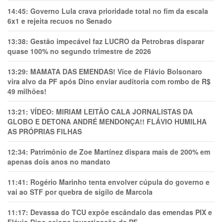
14:45:
Governo Lula crava prioridade total no fim da escala
6x1 e rejeita recuos no Senado
13:38:
Gestão impecável faz LUCRO da Petrobras disparar
quase 100% no segundo trimestre de 2026
13:29:
MAMATA DAS EMENDAS! Vice de Flávio Bolsonaro
vira alvo da PF após Dino enviar auditoria com rombo de R$
49 milhões!
13:21:
VÍDEO: MIRIAM LEITÃO CALA JORNALISTAS DA
GLOBO E DETONA ANDRÉ MENDONÇA!! FLÁVIO HUMILHA
AS PRÓPRIAS FILHAS
12:34:
Patrimônio de Zoe Martínez dispara mais de 200% em
apenas dois anos no mandato
11:41:
Rogério Marinho tenta envolver cúpula do governo e
vai ao STF por quebra de sigilo de Marcola
11:17:
Devassa do TCU expõe escândalo das emendas PIX e