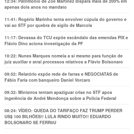
12:34:
Patrimônio de Zoe Martínez dispara mais de 200% em
apenas dois anos no mandato
11:41:
Rogério Marinho tenta envolver cúpula do governo e
vai ao STF por quebra de sigilo de Marcola
11:17:
Devassa do TCU expõe escândalo das emendas PIX e
Flávio Dino aciona investigação da PF
10:22:
Nunes Marques nomeia a si mesmo para função de
juiz auxiliar e atrai processos relativos a Flávio Bolsonaro
09:52:
Relatório expõe rede de farras e NEGOCIATAS de
Fábio Faria com banqueiro Daniel Vorcaro
09:32:
Ministros tentam apaziguar crise no STF apos
ingerência de André Mendonça sobre a Polícia Federal
08:24:
VÍDEO: QUEDA DO TARIFAÇO FAZ TRUMP PERDER
US$ 100 BILHÕES!! LULA RINDO MUITO!! EDUARDO
BOLSONARO SE FERR0U