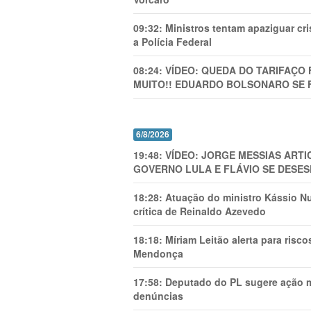
09:32:
Ministros tentam apaziguar c
a Polícia Federal
08:24:
VÍDEO: QUEDA DO TARIFAÇO 
MUITO!! EDUARDO BOLSONARO SE 
6/8/2026
19:48:
VÍDEO: JORGE MESSIAS AR
GOVERNO LULA E FLÁVIO SE DESES
18:28:
Atuação do ministro Kássio Nu
crítica de Reinaldo Azevedo
18:18:
Míriam Leitão alerta para risc
Mendonça
17:58:
Deputado do PL sugere ação mi
denúncias