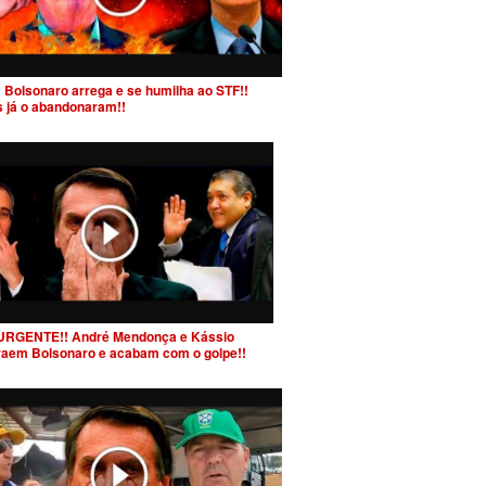
 Bolsonaro arrega e se humilha ao STF!!
s já o abandonaram!!
URGENTE!! André Mendonça e Kássio
raem Bolsonaro e acabam com o golpe!!