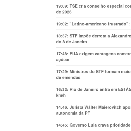
19:09:
TSE cria conselho especial co
de 2026
19:02:
"Latino-americano frustrado":
18:37:
STF impõe derrota a Alexandre
do 8 de Janeiro
17:48:
EUA exigem vantagens comercia
açúcar
17:29:
Ministros do STF formam maio
de emendas
16:33:
Rio de Janeiro entra em ESTÁ
km/h
14:46:
Jurista Wálter Maierovitch ap
autonomia da PF
14:45:
Governo Lula crava prioridade 