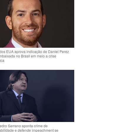
dos EUA aprova indicação de Daniel Perez
mbaixada no Brasil em meio a crise
ica
Pedro Serrano aponta crime de
abilidade e defende impeachment se