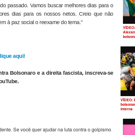
o do passado. Vamos buscar melhores dias para o
ores dias para os nossos netos. Creio que não
nem à paz social o reexame do tema."
VÍDEO:
Alexan
bolson
ique aqui!
tra Bolsonaro e a direita fascista, inscreva-se
YouTube.
VÍDEO: 
bolsona
interna
ente. Se você quer ajudar na luta contra o golpismo