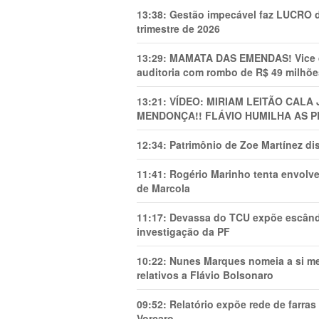
13:38:
Gestão impecável faz LUCRO d
trimestre de 2026
13:29:
MAMATA DAS EMENDAS! Vice de 
auditoria com rombo de R$ 49 milhõe
13:21:
VÍDEO: MIRIAM LEITÃO CAL
MENDONÇA!! FLÁVIO HUMILHA AS P
12:34:
Patrimônio de Zoe Martínez d
11:41:
Rogério Marinho tenta envolve
de Marcola
11:17:
Devassa do TCU expõe escânda
investigação da PF
10:22:
Nunes Marques nomeia a si mes
relativos a Flávio Bolsonaro
09:52:
Relatório expõe rede de farra
Vorcaro