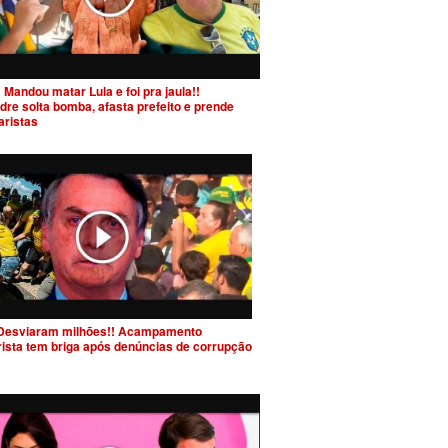
 Mandou matar Lula e foi pra jaula!!
dre solta bomba, afasta prefeito e prende
aristas
Desviaram milhões!! Acampamento
rista tem briga após denúncias de corrupção