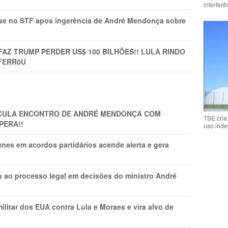
interfer
rise no STF apos ingerência de André Mendonça sobre
FAZ TRUMP PERDER US$ 100 BILHÕES!! LULA RINDO
FERR0U
TICULA ENCONTRO DE ANDRÉ MENDONÇA COM
TSE cria
PERA!!
uso inde
nes em acordos partidários acende alerta e gera
os ao processo legal em decisões do ministro André
litar dos EUA contra Lula e Moraes e vira alvo de