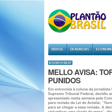
BRASIL
DENÚNCIAS
ECONOMI
8/12/2014 08:07
MELLO AVISA: T
PUNIDOS
Em entrevista à coluna da jornalista
Supremo Tribunal Federal, decidiu a
apresentado nesta semana pela Comis
para revisão da Lei de Anistia; “Te
para se chegar a essa revisão. A dec
vislumbrar uma virada de mesa”, dis