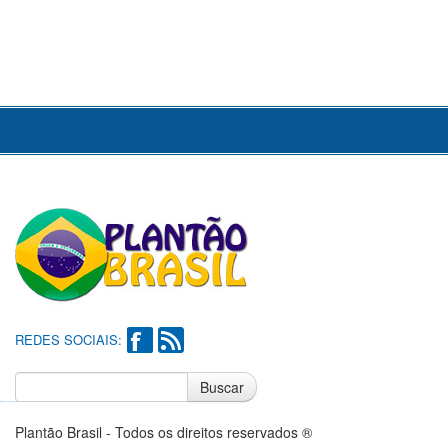
REDES SOCIAIS:
Buscar
Notícias do Flamengo
Notícias do Corinthians
Plantão Brasil - Todos os direitos reservados ®