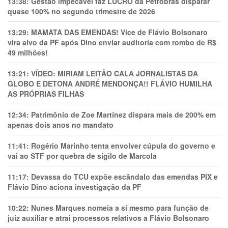
13:38:
Gestão impecável faz LUCRO da Petrobras disparar
quase 100% no segundo trimestre de 2026
13:29:
MAMATA DAS EMENDAS! Vice de Flávio Bolsonaro
vira alvo da PF após Dino enviar auditoria com rombo de R$
49 milhões!
13:21:
VÍDEO: MIRIAM LEITÃO CALA JORNALISTAS DA
GLOBO E DETONA ANDRÉ MENDONÇA!! FLÁVIO HUMILHA
AS PRÓPRIAS FILHAS
12:34:
Patrimônio de Zoe Martínez dispara mais de 200% em
apenas dois anos no mandato
11:41:
Rogério Marinho tenta envolver cúpula do governo e
vai ao STF por quebra de sigilo de Marcola
11:17:
Devassa do TCU expõe escândalo das emendas PIX e
Flávio Dino aciona investigação da PF
10:22:
Nunes Marques nomeia a si mesmo para função de
juiz auxiliar e atrai processos relativos a Flávio Bolsonaro