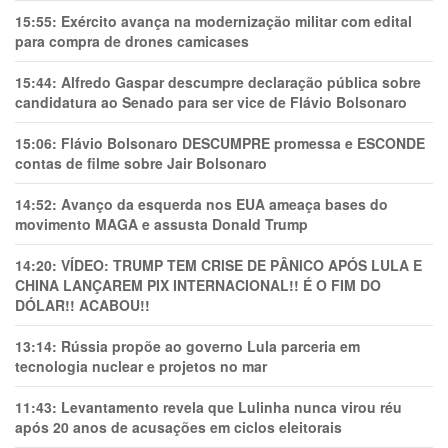
15:55:
Exército avança na modernização militar com edital
para compra de drones camicases
15:44:
Alfredo Gaspar descumpre declaração pública sobre
candidatura ao Senado para ser vice de Flávio Bolsonaro
15:06:
Flávio Bolsonaro DESCUMPRE promessa e ESCONDE
contas de filme sobre Jair Bolsonaro
14:52:
Avanço da esquerda nos EUA ameaça bases do
movimento MAGA e assusta Donald Trump
14:20:
VÍDEO: TRUMP TEM CRlSE DE PÂNlCO APÓS LULA E
CHINA LANÇAREM PIX INTERNACIONAL!! É O FIM DO
DÓLAR!! ACABOU!!
13:14:
Rússia propõe ao governo Lula parceria em
tecnologia nuclear e projetos no mar
11:43:
Levantamento revela que Lulinha nunca virou réu
após 20 anos de acusações em ciclos eleitorais