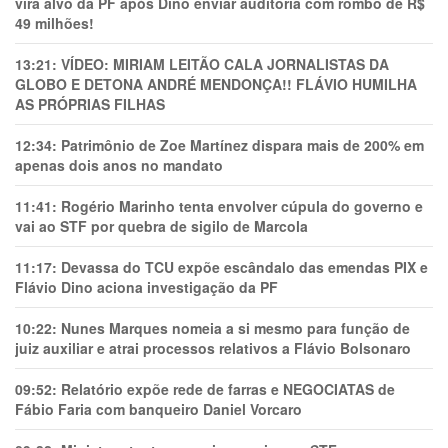
vira alvo da PF após Dino enviar auditoria com rombo de R$
49 milhões!
13:21:
VÍDEO: MIRIAM LEITÃO CALA JORNALISTAS DA
GLOBO E DETONA ANDRÉ MENDONÇA!! FLÁVIO HUMILHA
AS PRÓPRIAS FILHAS
12:34:
Patrimônio de Zoe Martínez dispara mais de 200% em
apenas dois anos no mandato
11:41:
Rogério Marinho tenta envolver cúpula do governo e
vai ao STF por quebra de sigilo de Marcola
11:17:
Devassa do TCU expõe escândalo das emendas PIX e
Flávio Dino aciona investigação da PF
10:22:
Nunes Marques nomeia a si mesmo para função de
juiz auxiliar e atrai processos relativos a Flávio Bolsonaro
09:52:
Relatório expõe rede de farras e NEGOCIATAS de
Fábio Faria com banqueiro Daniel Vorcaro