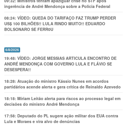
09:32:
Ministros tentam apaziguar crise no STF apos
ingerência de André Mendonça sobre a Polícia Federal
08:24:
VÍDEO: QUEDA DO TARIFAÇO FAZ TRUMP PERDER
US$ 100 BILHÕES!! LULA RINDO MUITO!! EDUARDO
BOLSONARO SE FERR0U
6/8/2026
19:48:
VÍDEO: JORGE MESSIAS ARTICULA ENCONTRO DE
ANDRÉ MENDONÇA COM GOVERNO LULA E FLÁVIO SE
DESESPERA!!
18:28:
Atuação do ministro Kássio Nunes em acordos
partidários acende alerta e gera crítica de Reinaldo Azevedo
18:18:
Míriam Leitão alerta para riscos ao processo legal em
decisões do ministro André Mendonça
17:58:
Deputado do PL sugere ação militar dos EUA contra
Lula e Moraes e vira alvo de denúncias