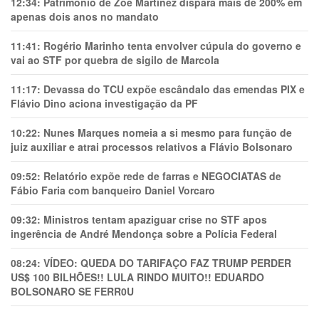
12:34:
Patrimônio de Zoe Martínez dispara mais de 200% em
apenas dois anos no mandato
11:41:
Rogério Marinho tenta envolver cúpula do governo e
vai ao STF por quebra de sigilo de Marcola
11:17:
Devassa do TCU expõe escândalo das emendas PIX e
Flávio Dino aciona investigação da PF
10:22:
Nunes Marques nomeia a si mesmo para função de
juiz auxiliar e atrai processos relativos a Flávio Bolsonaro
09:52:
Relatório expõe rede de farras e NEGOCIATAS de
Fábio Faria com banqueiro Daniel Vorcaro
09:32:
Ministros tentam apaziguar crise no STF apos
ingerência de André Mendonça sobre a Polícia Federal
08:24:
VÍDEO: QUEDA DO TARIFAÇO FAZ TRUMP PERDER
US$ 100 BILHÕES!! LULA RINDO MUITO!! EDUARDO
BOLSONARO SE FERR0U