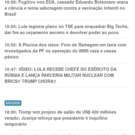
10:59:
Fugitivo nos EUA, cassado Eduardo Bolsonaro ataca
a ciência e tenta sabotagem contra a vacinação infantil no
Brasil
10:55:
Lula registra plano no TSE para enquadrar Big Techs,
dar fim ao orçamento secreto e devolver poder ao povo
10:52:
A Piscina dos ratos: Foto de Ramagem em farra com
investigados da PF na operação do INSS vaza e causa
pânico
10:47:
VÍDEO: LULA RECEBE CHEFE DO EXÉRCITO DA
RÚSSIA E LANÇA PARCERIA MILITAR NUCLEAR COM
BRICS!! TRUMP CHORA!!
8/8/2026
18:00:
Trump tem projeto de salão de US$ 400 milhões
vetado; Justiça reforça que presidente é inquilino
temporário