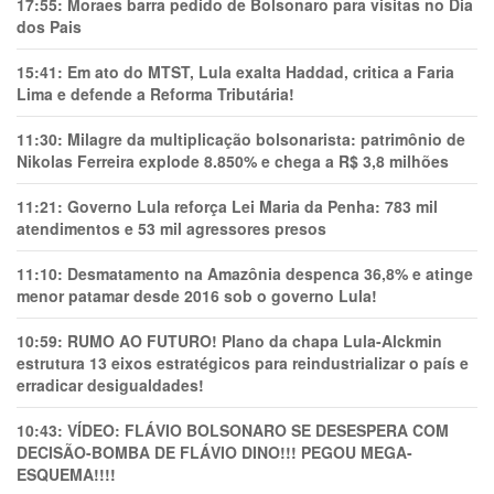
17:55:
Moraes barra pedido de Bolsonaro para visitas no Dia
dos Pais
15:41:
Em ato do MTST, Lula exalta Haddad, critica a Faria
Lima e defende a Reforma Tributária!
11:30:
Milagre da multiplicação bolsonarista: patrimônio de
Nikolas Ferreira explode 8.850% e chega a R$ 3,8 milhões
11:21:
Governo Lula reforça Lei Maria da Penha: 783 mil
atendimentos e 53 mil agressores presos
11:10:
Desmatamento na Amazônia despenca 36,8% e atinge
menor patamar desde 2016 sob o governo Lula!
10:59:
RUMO AO FUTURO! Plano da chapa Lula-Alckmin
estrutura 13 eixos estratégicos para reindustrializar o país e
erradicar desigualdades!
10:43:
VÍDEO: FLÁVIO BOLSONARO SE DESESPERA COM
DECISÃO-BOMBA DE FLÁVIO DINO!!! PEGOU MEGA-
ESQUEMA!!!!