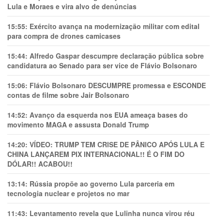
Lula e Moraes e vira alvo de denúncias
15:55:
Exército avança na modernização militar com edital
para compra de drones camicases
15:44:
Alfredo Gaspar descumpre declaração pública sobre
candidatura ao Senado para ser vice de Flávio Bolsonaro
15:06:
Flávio Bolsonaro DESCUMPRE promessa e ESCONDE
contas de filme sobre Jair Bolsonaro
14:52:
Avanço da esquerda nos EUA ameaça bases do
movimento MAGA e assusta Donald Trump
14:20:
VÍDEO: TRUMP TEM CRlSE DE PÂNlCO APÓS LULA E
CHINA LANÇAREM PIX INTERNACIONAL!! É O FIM DO
DÓLAR!! ACABOU!!
13:14:
Rússia propõe ao governo Lula parceria em
tecnologia nuclear e projetos no mar
11:43:
Levantamento revela que Lulinha nunca virou réu