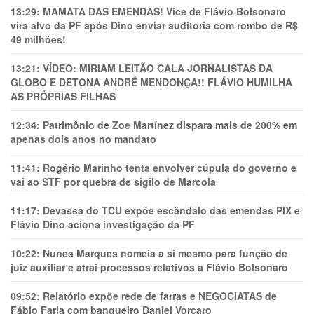
13:29:
MAMATA DAS EMENDAS! Vice de Flávio Bolsonaro
vira alvo da PF após Dino enviar auditoria com rombo de R$
49 milhões!
13:21:
VÍDEO: MIRIAM LEITÃO CALA JORNALISTAS DA
GLOBO E DETONA ANDRÉ MENDONÇA!! FLÁVIO HUMILHA
AS PRÓPRIAS FILHAS
12:34:
Patrimônio de Zoe Martínez dispara mais de 200% em
apenas dois anos no mandato
11:41:
Rogério Marinho tenta envolver cúpula do governo e
vai ao STF por quebra de sigilo de Marcola
11:17:
Devassa do TCU expõe escândalo das emendas PIX e
Flávio Dino aciona investigação da PF
10:22:
Nunes Marques nomeia a si mesmo para função de
juiz auxiliar e atrai processos relativos a Flávio Bolsonaro
09:52:
Relatório expõe rede de farras e NEGOCIATAS de
Fábio Faria com banqueiro Daniel Vorcaro