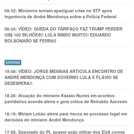
09:32:
Ministros tentam apaziguar crise no STF apos
ingerência de André Mendonça sobre a Polícia Federal
08:24:
VÍDEO: QUEDA DO TARIFAÇO FAZ TRUMP PERDER
US$ 100 BILHÕES!! LULA RINDO MUITO!! EDUARDO
BOLSONARO SE FERR0U
6/8/2026
19:48:
VÍDEO: JORGE MESSIAS ARTICULA ENCONTRO DE
ANDRÉ MENDONÇA COM GOVERNO LULA E FLÁVIO SE
DESESPERA!!
18:28:
Atuação do ministro Kássio Nunes em acordos
partidários acende alerta e gera crítica de Reinaldo Azevedo
18:18:
Míriam Leitão alerta para riscos ao processo legal em
decisões do ministro André Mendonça
17:58:
Deputado do PL sugere ação militar dos EUA contra