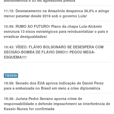
atendimentos e 53 mil agressores presos
11:10:
Desmatamento na Amazônia despenca 36,8% e atinge
menor patamar desde 2016 sob o governo Lula!
10:59:
RUMO AO FUTURO! Plano da chapa Lula-Alckmin
estrutura 13 eixos estratégicos para reindustrializar o país e
erradicar desigualdades!
10:43:
VÍDEO: FLÁVIO BOLSONARO SE DESESPERA COM
DECISÃO-BOMBA DE FLÁVIO DINO!!! PEGOU MEGA-
ESQUEMA!!!!
7/8/2026
19:58:
Senado dos EUA aprova indicação de Daniel Perez
para a embaixada no Brasil em meio a crise diplomática
19:36:
Jurista Pedro Serrano aponta crime de
responsabilidade e defende impeachment se interferência de
Kassio Nunes for confirmada