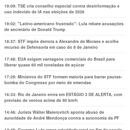
19:09:
TSE cria conselho especial contra desinformação e
uso indevido de IA nas eleições de 2026
19:02:
"Latino-americano frustrado": Lula rebate acusações
de secretário de Donald Trump
18:37:
STF impõe derrota a Alexandre de Moraes e acolhe
recurso de Defensoria em caso do 8 de Janeiro
17:48:
EUA exigem vantagens comerciais do Brasil para
liberar quase 60 mil toneladas de açúcar
17:29:
Ministros do STF formam maioria para barrar pautas-
bomba do Congresso por meio de emendas
16:33:
Rio de Janeiro entra em ESTÁGIO 3 DE ALERTA, com
previsão de ventos acima de 90 km/h
14:46:
Jurista Wálter Maierovitch aponta abuso de
autoridade de André Mendonça contra a autonomia da PF
14:45:
Governo Lula crava prioridade total no fim da escala