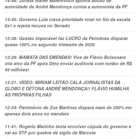
14:46:
Jurista Wálter Maierovitch aponta abuso de
autoridade de André Mendonça contra a autonomia da PF
14:45:
Governo Lula crava prioridade total no fim da escala
6x1 e rejeita recuos no Senado
13:38:
Gestão impecável faz LUCRO da Petrobras disparar
quase 100% no segundo trimestre de 2026
13:29:
MAMATA DAS EMENDAS! Vice de Flávio Bolsonaro
vira alvo da PF após Dino enviar auditoria com rombo de R$
49 milhões!
13:21:
VÍDEO: MIRIAM LEITÃO CALA JORNALISTAS DA
GLOBO E DETONA ANDRÉ MENDONÇA!! FLÁVIO HUMILHA
AS PRÓPRIAS FILHAS
12:34:
Patrimônio de Zoe Martínez dispara mais de 200% em
apenas dois anos no mandato
11:41:
Rogério Marinho tenta envolver cúpula do governo e
vai ao STF por quebra de sigilo de Marcola