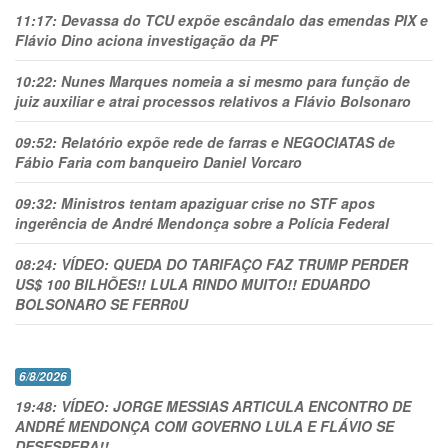
11:17:
Devassa do TCU expõe escândalo das emendas PIX e
Flávio Dino aciona investigação da PF
10:22:
Nunes Marques nomeia a si mesmo para função de
juiz auxiliar e atrai processos relativos a Flávio Bolsonaro
09:52:
Relatório expõe rede de farras e NEGOCIATAS de
Fábio Faria com banqueiro Daniel Vorcaro
09:32:
Ministros tentam apaziguar crise no STF apos
ingerência de André Mendonça sobre a Polícia Federal
08:24:
VÍDEO: QUEDA DO TARIFAÇO FAZ TRUMP PERDER
US$ 100 BILHÕES!! LULA RINDO MUITO!! EDUARDO
BOLSONARO SE FERR0U
6/8/2026
19:48:
VÍDEO: JORGE MESSIAS ARTICULA ENCONTRO DE
ANDRÉ MENDONÇA COM GOVERNO LULA E FLÁVIO SE
DESESPERA!!