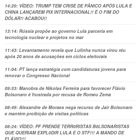
14:20:
VÍDEO: TRUMP TEM CRlSE DE PÂNlCO APÓS LULA E
CHINA LANÇAREM PIX INTERNACIONAL!! É O FIM DO
DÓLAR!! ACABOU!!
13:14:
Rússia propõe ao governo Lula parceria em
tecnologia nuclear e projetos no mar
11:43:
Levantamento revela que Lulinha nunca virou réu
após 20 anos de acusações em ciclos eleitorais
11:04:
PT lança estratégia com candidaturas jovens para
renovar o Congresso Nacional
09:53:
Manobra de Nikolas Ferreira para favorecer Flávio
Bolsonaro é frustrada por recusa de Romeu Zema
08:49:
Alexandre de Moraes nega recurso de Jair Bolsonaro
e mantém proibição de visitas políticas
08:24:
VÍDEO: PF PRENDE TERR0RlSTAS B0LSONARlSTAS
QUE QUERIAM EXPL0DlR LULA E O STF!!! A MANDO DE
FLÁVIO!!!