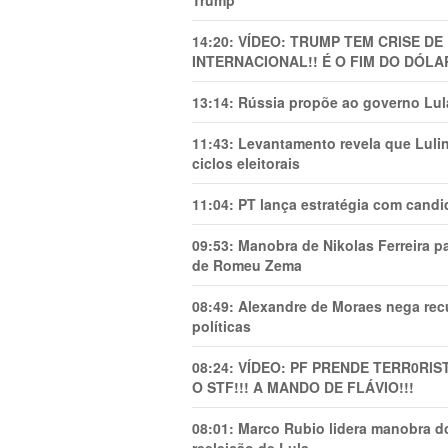
Trump
14:20:
VÍDEO: TRUMP TEM CRlSE DE
INTERNACIONAL!! É O FIM DO DÓLA
13:14:
Rússia propõe ao governo Lula
11:43:
Levantamento revela que Luli
ciclos eleitorais
11:04:
PT lança estratégia com candi
09:53:
Manobra de Nikolas Ferreira pa
de Romeu Zema
08:49:
Alexandre de Moraes nega recu
políticas
08:24:
VÍDEO: PF PRENDE TERR0RlS
O STF!!! A MANDO DE FLÁVIO!!!
08:01:
Marco Rubio lidera manobra do