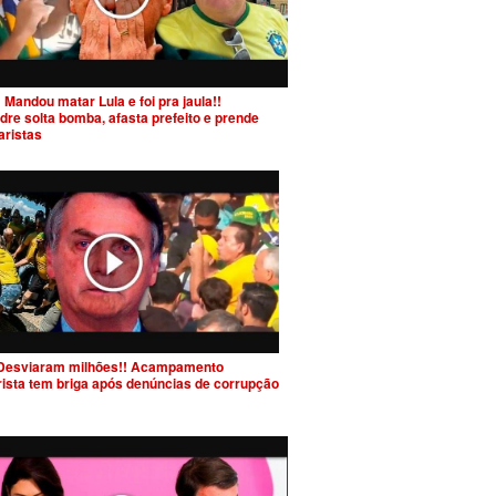
 Mandou matar Lula e foi pra jaula!!
dre solta bomba, afasta prefeito e prende
aristas
Desviaram milhões!! Acampamento
rista tem briga após denúncias de corrupção