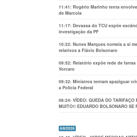
11:41:
Rogério Marinho tenta envolve
de Marcola
11:17:
Devassa do TCU expõe escânda
investigação da PF
10:22:
Nunes Marques nomeia a si mes
relativos a Flávio Bolsonaro
09:52:
Relatório expõe rede de farra
Vorcaro
09:32:
Ministros tentam apaziguar c
a Polícia Federal
08:24:
VÍDEO: QUEDA DO TARIFAÇO 
MUITO!! EDUARDO BOLSONARO SE 
6/8/2026