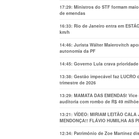
17:29:
Ministros do STF formam maio
de emendas
16:33:
Rio de Janeiro entra em ESTÁ
km/h
14:46:
Jurista Wálter Maierovitch ap
autonomia da PF
14:45:
Governo Lula crava prioridade 
13:38:
Gestão impecável faz LUCRO d
trimestre de 2026
13:29:
MAMATA DAS EMENDAS! Vice de 
auditoria com rombo de R$ 49 milhõe
13:21:
VÍDEO: MIRIAM LEITÃO CAL
MENDONÇA!! FLÁVIO HUMILHA AS P
12:34:
Patrimônio de Zoe Martínez d