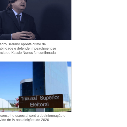
Pedro Serrano aponta crime de
abilidade e defende impeachment se
ência de Kassio Nunes for confirmada
 conselho especial contra desinformação e
vido de IA nas eleições de 2026