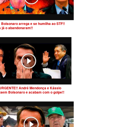
 Bolsonaro arrega e se humilha ao STF!!
s já o abandonaram!!
URGENTE!! André Mendonça e Kássio
raem Bolsonaro e acabam com o golpe!!