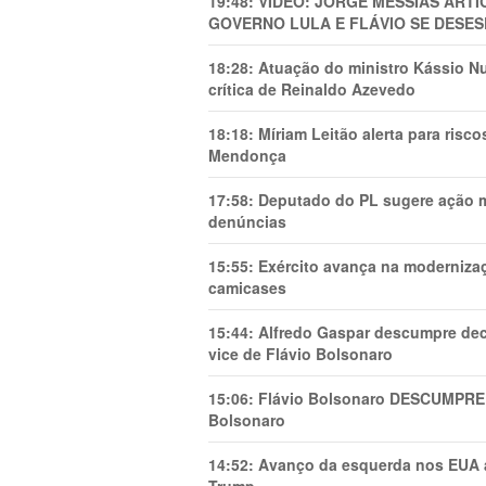
19:48:
VÍDEO: JORGE MESSIAS AR
GOVERNO LULA E FLÁVIO SE DESES
18:28:
Atuação do ministro Kássio Nu
crítica de Reinaldo Azevedo
18:18:
Míriam Leitão alerta para risc
Mendonça
17:58:
Deputado do PL sugere ação mi
denúncias
15:55:
Exército avança na modernizaç
camicases
15:44:
Alfredo Gaspar descumpre dec
vice de Flávio Bolsonaro
15:06:
Flávio Bolsonaro DESCUMPRE 
Bolsonaro
14:52:
Avanço da esquerda nos EUA