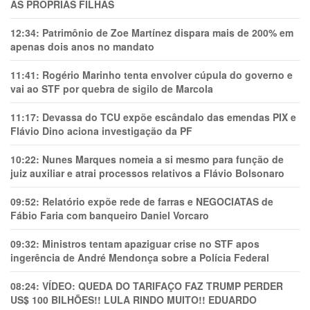
AS PRÓPRIAS FILHAS
12:34:
Patrimônio de Zoe Martínez dispara mais de 200% em
apenas dois anos no mandato
11:41:
Rogério Marinho tenta envolver cúpula do governo e
vai ao STF por quebra de sigilo de Marcola
11:17:
Devassa do TCU expõe escândalo das emendas PIX e
Flávio Dino aciona investigação da PF
10:22:
Nunes Marques nomeia a si mesmo para função de
juiz auxiliar e atrai processos relativos a Flávio Bolsonaro
09:52:
Relatório expõe rede de farras e NEGOCIATAS de
Fábio Faria com banqueiro Daniel Vorcaro
09:32:
Ministros tentam apaziguar crise no STF apos
ingerência de André Mendonça sobre a Polícia Federal
08:24:
VÍDEO: QUEDA DO TARIFAÇO FAZ TRUMP PERDER
US$ 100 BILHÕES!! LULA RINDO MUITO!! EDUARDO