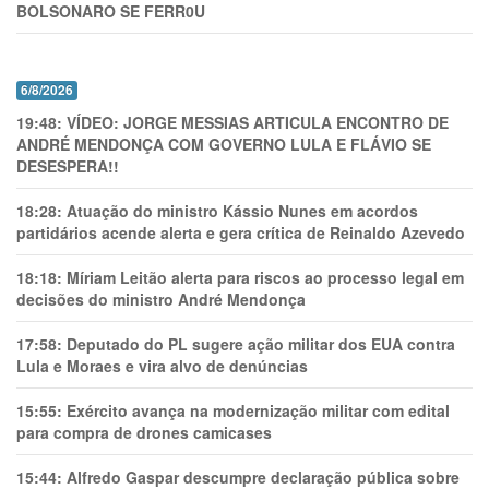
BOLSONARO SE FERR0U
6/8/2026
19:48:
VÍDEO: JORGE MESSIAS ARTICULA ENCONTRO DE
ANDRÉ MENDONÇA COM GOVERNO LULA E FLÁVIO SE
DESESPERA!!
18:28:
Atuação do ministro Kássio Nunes em acordos
partidários acende alerta e gera crítica de Reinaldo Azevedo
18:18:
Míriam Leitão alerta para riscos ao processo legal em
decisões do ministro André Mendonça
17:58:
Deputado do PL sugere ação militar dos EUA contra
Lula e Moraes e vira alvo de denúncias
15:55:
Exército avança na modernização militar com edital
para compra de drones camicases
15:44:
Alfredo Gaspar descumpre declaração pública sobre