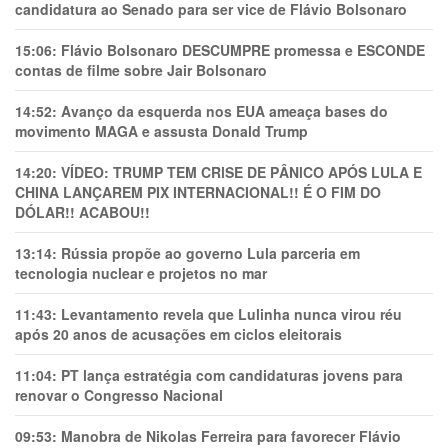
candidatura ao Senado para ser vice de Flávio Bolsonaro
15:06:
Flávio Bolsonaro DESCUMPRE promessa e ESCONDE
contas de filme sobre Jair Bolsonaro
14:52:
Avanço da esquerda nos EUA ameaça bases do
movimento MAGA e assusta Donald Trump
14:20:
VÍDEO: TRUMP TEM CRlSE DE PÂNlCO APÓS LULA E
CHINA LANÇAREM PIX INTERNACIONAL!! É O FIM DO
DÓLAR!! ACABOU!!
13:14:
Rússia propõe ao governo Lula parceria em
tecnologia nuclear e projetos no mar
11:43:
Levantamento revela que Lulinha nunca virou réu
após 20 anos de acusações em ciclos eleitorais
11:04:
PT lança estratégia com candidaturas jovens para
renovar o Congresso Nacional
09:53:
Manobra de Nikolas Ferreira para favorecer Flávio