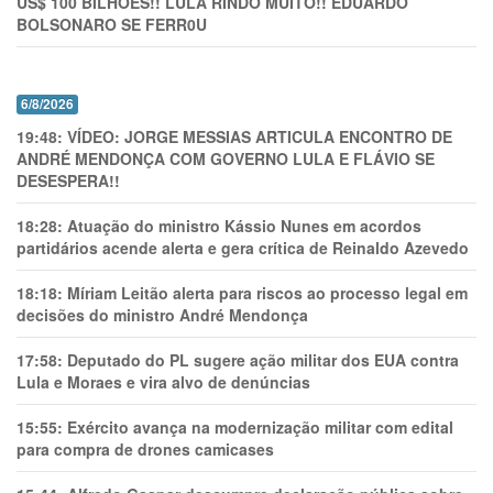
US$ 100 BILHÕES!! LULA RINDO MUITO!! EDUARDO
BOLSONARO SE FERR0U
6/8/2026
19:48:
VÍDEO: JORGE MESSIAS ARTICULA ENCONTRO DE
ANDRÉ MENDONÇA COM GOVERNO LULA E FLÁVIO SE
DESESPERA!!
18:28:
Atuação do ministro Kássio Nunes em acordos
partidários acende alerta e gera crítica de Reinaldo Azevedo
18:18:
Míriam Leitão alerta para riscos ao processo legal em
decisões do ministro André Mendonça
17:58:
Deputado do PL sugere ação militar dos EUA contra
Lula e Moraes e vira alvo de denúncias
15:55:
Exército avança na modernização militar com edital
para compra de drones camicases