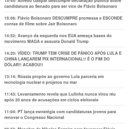
15:44:
Alfredo Gaspar descumpre declaração pública sobre
candidatura ao Senado para ser vice de Flávio Bolsonaro
15:06:
Flávio Bolsonaro DESCUMPRE promessa e ESCONDE
contas de filme sobre Jair Bolsonaro
14:52:
Avanço da esquerda nos EUA ameaça bases do
movimento MAGA e assusta Donald Trump
14:20:
VÍDEO: TRUMP TEM CRlSE DE PÂNlCO APÓS LULA E
CHINA LANÇAREM PIX INTERNACIONAL!! É O FIM DO
DÓLAR!! ACABOU!!
13:14:
Rússia propõe ao governo Lula parceria em
tecnologia nuclear e projetos no mar
11:43:
Levantamento revela que Lulinha nunca virou réu
após 20 anos de acusações em ciclos eleitorais
11:04:
PT lança estratégia com candidaturas jovens para
renovar o Congresso Nacional