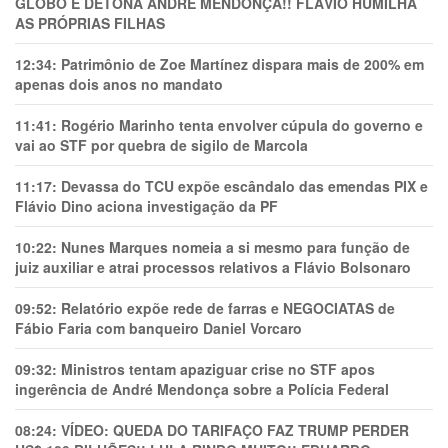
GLOBO E DETONA ANDRÉ MENDONÇA!! FLÁVIO HUMILHA
AS PRÓPRIAS FILHAS
12:34:
Patrimônio de Zoe Martínez dispara mais de 200% em
apenas dois anos no mandato
11:41:
Rogério Marinho tenta envolver cúpula do governo e
vai ao STF por quebra de sigilo de Marcola
11:17:
Devassa do TCU expõe escândalo das emendas PIX e
Flávio Dino aciona investigação da PF
10:22:
Nunes Marques nomeia a si mesmo para função de
juiz auxiliar e atrai processos relativos a Flávio Bolsonaro
09:52:
Relatório expõe rede de farras e NEGOCIATAS de
Fábio Faria com banqueiro Daniel Vorcaro
09:32:
Ministros tentam apaziguar crise no STF apos
ingerência de André Mendonça sobre a Polícia Federal
08:24:
VÍDEO: QUEDA DO TARIFAÇO FAZ TRUMP PERDER