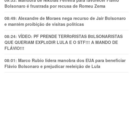
09:53:
Manobra de Nikolas Ferreira para favorecer Flávio
Bolsonaro é frustrada por recusa de Romeu Zema
08:49:
Alexandre de Moraes nega recurso de Jair Bolsonaro
e mantém proibição de visitas políticas
08:24:
VÍDEO: PF PRENDE TERR0RlSTAS B0LSONARlSTAS
QUE QUERIAM EXPL0DlR LULA E O STF!!! A MANDO DE
FLÁVIO!!!
08:01:
Marco Rubio lidera manobra dos EUA para beneficiar
Flávio Bolsonaro e prejudicar reeleição de Lula