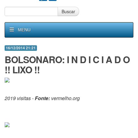
Buscar
MENU
16/12/2014 21:21
BOLSONARO: I N D I C I A D O
!! LIXO !!
2019 visitas -
Fonte:
vermelho.org