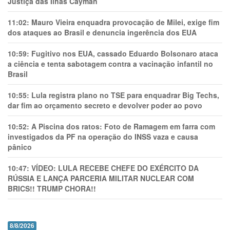
Justiça das Ilhas Cayman
11:02:
Mauro Vieira enquadra provocação de Milei, exige fim
dos ataques ao Brasil e denuncia ingerência dos EUA
10:59:
Fugitivo nos EUA, cassado Eduardo Bolsonaro ataca
a ciência e tenta sabotagem contra a vacinação infantil no
Brasil
10:55:
Lula registra plano no TSE para enquadrar Big Techs,
dar fim ao orçamento secreto e devolver poder ao povo
10:52:
A Piscina dos ratos: Foto de Ramagem em farra com
investigados da PF na operação do INSS vaza e causa
pânico
10:47:
VÍDEO: LULA RECEBE CHEFE DO EXÉRCITO DA
RÚSSIA E LANÇA PARCERIA MILITAR NUCLEAR COM
BRICS!! TRUMP CHORA!!
8/8/2026