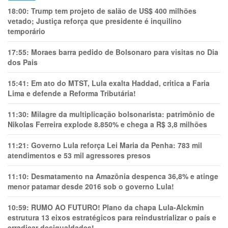
18:00:
Trump tem projeto de salão de US$ 400 milhões
vetado; Justiça reforça que presidente é inquilino
temporário
17:55:
Moraes barra pedido de Bolsonaro para visitas no Dia
dos Pais
15:41:
Em ato do MTST, Lula exalta Haddad, critica a Faria
Lima e defende a Reforma Tributária!
11:30:
Milagre da multiplicação bolsonarista: patrimônio de
Nikolas Ferreira explode 8.850% e chega a R$ 3,8 milhões
11:21:
Governo Lula reforça Lei Maria da Penha: 783 mil
atendimentos e 53 mil agressores presos
11:10:
Desmatamento na Amazônia despenca 36,8% e atinge
menor patamar desde 2016 sob o governo Lula!
10:59:
RUMO AO FUTURO! Plano da chapa Lula-Alckmin
estrutura 13 eixos estratégicos para reindustrializar o país e
erradicar desigualdades!