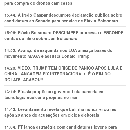
para compra de drones camicases
15:44:
Alfredo Gaspar descumpre declaração pública sobre
candidatura ao Senado para ser vice de Flávio Bolsonaro
15:06:
Flávio Bolsonaro DESCUMPRE promessa e ESCONDE
contas de filme sobre Jair Bolsonaro
14:52:
Avanço da esquerda nos EUA ameaça bases do
movimento MAGA e assusta Donald Trump
14:20:
VÍDEO: TRUMP TEM CRlSE DE PÂNlCO APÓS LULA E
CHINA LANÇAREM PIX INTERNACIONAL!! É O FIM DO
DÓLAR!! ACABOU!!
13:14:
Rússia propõe ao governo Lula parceria em
tecnologia nuclear e projetos no mar
11:43:
Levantamento revela que Lulinha nunca virou réu
após 20 anos de acusações em ciclos eleitorais
11:04:
PT lança estratégia com candidaturas jovens para